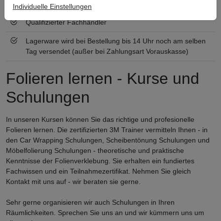
Zertifiziert nach ISO 9001
Individuelle Einstellungen
Qualifizierter Fachhändler
Lagerware wird bei Bestellung bis 14 Uhr noch am selben
Tag versendet (außer bei Zahlungsart Vorauskasse)
Folieren lernen - Kurse und
Schulungen
In unseren Kursen können Sie das richtige und profesionelle
Folieren lernen. Die zertifizierten 3M Trainer vermitteln Ihnen - in
den Car Wrapping Schulungen, Scheibentönung Schulungen und
Möbelfolierung Schulungen - theoretische und praktische
Kenntnisse der Folienverklebung. Sie erhalten ein fundiertes
Fachwissen und ein Teilnahmezertifikat. Nehmen Sie gleich
Kontakt mit uns auf - wir beraten sie gerne.
Sehr gerne organisieren wir auch Schulungen in Ihren
Räumlichkeiten. Sprechen Sie uns an und wir kümmern uns um