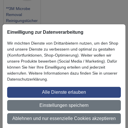
**3M Microbe
Removal
Reinigungstücher
Einwilligung zur Datenverarbeitung
Wir möchten Dienste von Drittanbietern nutzen, um den Shop
und unsere Dienste zu verbessern und optimal zu gestalten
(Komfortfunktionen, Shop-Optimierung). Weiter wollen wir
Symbol
Vorteil
Ihre Vorteile bei uns
unsere Produkte bewerben (Social Media / Marketing). Dafür
können Sie hier Ihre Einwilligung erteilen und jederzeit
3M BestPartner Commercial Solutions
widerrufen. Weitere Informationen dazu finden Sie in unserer
Datenschutzerklärung.
Preisschutz für unsere Kunden
Persönliche Beratung und Betreuung
Alle Dienste erlauben
Keine Mindestbestellmenge
Einstellungen speichern
Ab 300 € Nettowarenwert versandkostenfrei (innerhalb
Ablehnen und nur essenzielle Cookies akzeptieren
Deutschland)