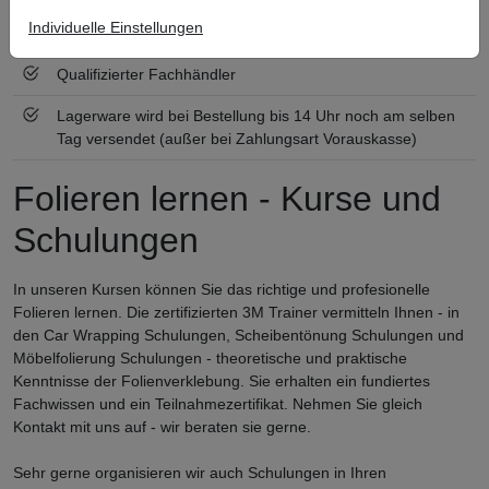
Individuelle Einstellungen
Zertifiziert nach ISO 9001
Qualifizierter Fachhändler
Lagerware wird bei Bestellung bis 14 Uhr noch am selben
Tag versendet (außer bei Zahlungsart Vorauskasse)
Folieren lernen - Kurse und
Schulungen
In unseren Kursen können Sie das richtige und profesionelle
Folieren lernen. Die zertifizierten 3M Trainer vermitteln Ihnen - in
den Car Wrapping Schulungen, Scheibentönung Schulungen und
Möbelfolierung Schulungen - theoretische und praktische
Kenntnisse der Folienverklebung. Sie erhalten ein fundiertes
Fachwissen und ein Teilnahmezertifikat. Nehmen Sie gleich
Kontakt mit uns auf - wir beraten sie gerne.
Sehr gerne organisieren wir auch Schulungen in Ihren