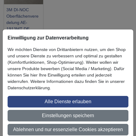
3M DI-NOC
Oberflächenvere
delung AE-
1913MT DE
Einwilligung zur Datenverarbeitung
Wir möchten Dienste von Drittanbietern nutzen, um den Shop
und unsere Dienste zu verbessern und optimal zu gestalten
(Komfortfunktionen, Shop-Optimierung). Weiter wollen wir
Symbol
Vorteil
unsere Produkte bewerben (Social Media / Marketing). Dafür
Ihre Vorteile bei uns
können Sie hier Ihre Einwilligung erteilen und jederzeit
3M BestPartner Commercial Solutions
widerrufen. Weitere Informationen dazu finden Sie in unserer
Datenschutzerklärung.
Preisschutz für unsere Kunden
Alle Dienste erlauben
Persönliche Beratung und Betreuung
Einstellungen speichern
Keine Mindestbestellmenge
Ab 300 € Nettowarenwert versandkostenfrei (innerhalb
Ablehnen und nur essenzielle Cookies akzeptieren
Deutschland)