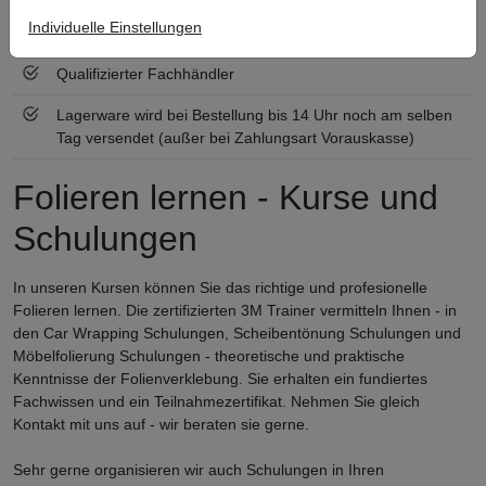
Individuelle Einstellungen
Zertifiziert nach ISO 9001
Qualifizierter Fachhändler
Lagerware wird bei Bestellung bis 14 Uhr noch am selben
Tag versendet (außer bei Zahlungsart Vorauskasse)
Folieren lernen - Kurse und
Schulungen
In unseren Kursen können Sie das richtige und profesionelle
Folieren lernen. Die zertifizierten 3M Trainer vermitteln Ihnen - in
den Car Wrapping Schulungen, Scheibentönung Schulungen und
Möbelfolierung Schulungen - theoretische und praktische
Kenntnisse der Folienverklebung. Sie erhalten ein fundiertes
Fachwissen und ein Teilnahmezertifikat. Nehmen Sie gleich
Kontakt mit uns auf - wir beraten sie gerne.
Sehr gerne organisieren wir auch Schulungen in Ihren