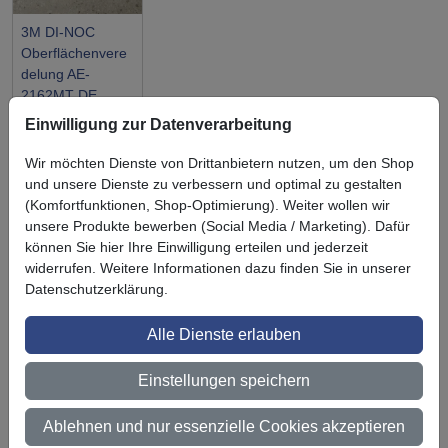
3M DI-NOC
Oberflächenvere
delung AE-
2162MT DE
Einwilligung zur Datenverarbeitung
Wir möchten Dienste von Drittanbietern nutzen, um den Shop
und unsere Dienste zu verbessern und optimal zu gestalten
(Komfortfunktionen, Shop-Optimierung). Weiter wollen wir
Symbol
Vorteil
unsere Produkte bewerben (Social Media / Marketing). Dafür
Ihre Vorteile bei uns
können Sie hier Ihre Einwilligung erteilen und jederzeit
3M BestPartner Commercial Solutions
widerrufen. Weitere Informationen dazu finden Sie in unserer
Datenschutzerklärung.
Preisschutz für unsere Kunden
Alle Dienste erlauben
Persönliche Beratung und Betreuung
Einstellungen speichern
Keine Mindestbestellmenge
Ab 300 € Nettowarenwert versandkostenfrei (innerhalb
Ablehnen und nur essenzielle Cookies akzeptieren
Deutschland)