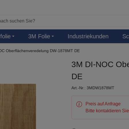
folie
3M Folie
Industriekunden
Sc
OC Oberflächenveredelung DW-1878MT DE
3M DI-NOC Obe
DE
Art.-Nr.: 3MDW1878MT
Preis auf Anfrage
Bitte kontaktieren Si