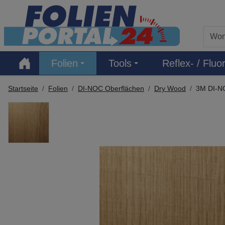
Hauptregion der Seite anspringen
Folien
Tools
Reflex- / Fluor
Startseite
Folien
DI-NOC Oberflächen
Dry Wood
3M DI-N