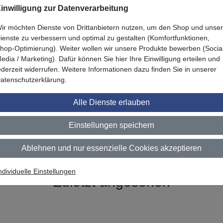
endung geeignet
inwilligung zur Datenverarbeitung
ir möchten Dienste von Drittanbietern nutzen, um den Shop und unse
ienste zu verbessern und optimal zu gestalten (Komfortfunktionen,
hop-Optimierung). Weiter wollen wir unsere Produkte bewerben (Socia
chenveredelung DW-1878MT DE"
edia / Marketing). Dafür können Sie hier Ihre Einwilligung erteilen und
ederzeit widerrufen. Weitere Informationen dazu finden Sie in unserer
atenschutzerklärung.
Alle Dienste erlauben
Einstellungen speichern
Ablehnen und nur essenzielle Cookies akzeptieren
ndividuelle Einstellungen
Zuletzt angesehen