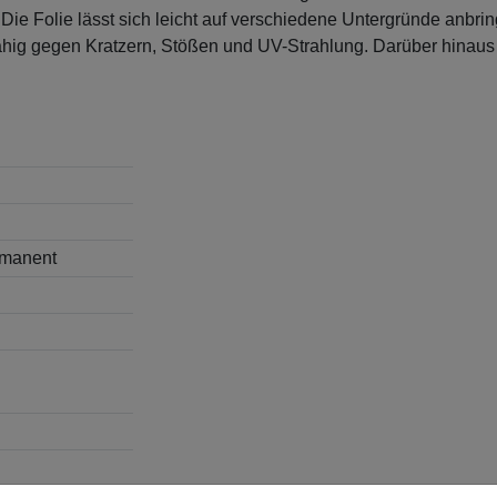
n. Die Folie lässt sich leicht auf verschiedene Untergründe anb
ähig gegen Kratzern, Stößen und UV-Strahlung. Darüber hinaus i
ermanent