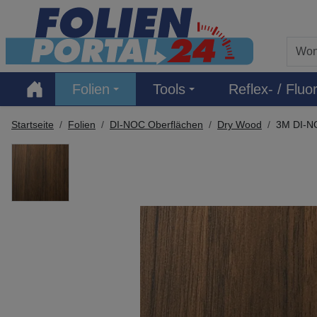
Hauptregion der Seite anspringen
Folien
Tools
Reflex- / Fluor
Startseite
Folien
DI-NOC Oberflächen
Dry Wood
3M DI-N