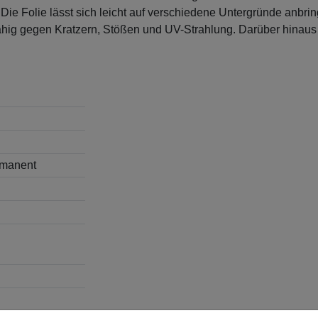
n. Die Folie lässt sich leicht auf verschiedene Untergründe anb
ähig gegen Kratzern, Stößen und UV-Strahlung. Darüber hinaus i
ermanent