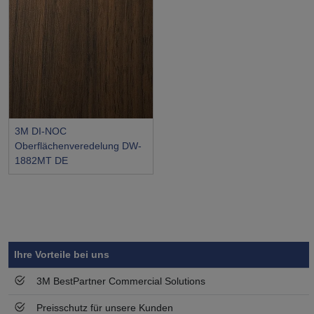
3M DI-NOC
Oberflächenveredelung DW-
1882MT DE
Symbol
Vorteil
Ihre Vorteile bei uns
3M BestPartner Commercial Solutions
Preisschutz für unsere Kunden