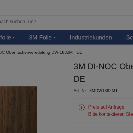
folie
3M Folie
Industriekunden
Sc
OC Oberflächenveredelung DW-1882MT DE
3M DI-NOC Obe
DE
Art.-Nr.: 3MDW1882MT
Preis auf Anfrage
Bitte kontaktieren Si