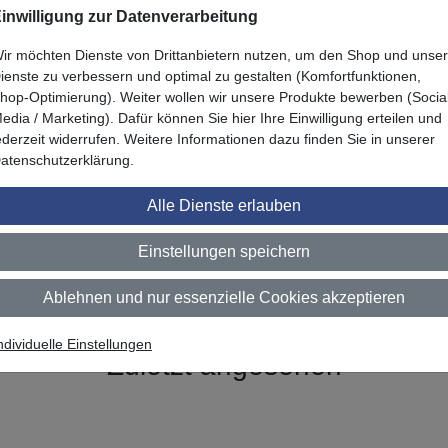
endung geeignet
inwilligung zur Datenverarbeitung
ir möchten Dienste von Drittanbietern nutzen, um den Shop und unse
ienste zu verbessern und optimal zu gestalten (Komfortfunktionen,
hop-Optimierung). Weiter wollen wir unsere Produkte bewerben (Socia
chenveredelung DW-1882MT DE"
edia / Marketing). Dafür können Sie hier Ihre Einwilligung erteilen und
ederzeit widerrufen. Weitere Informationen dazu finden Sie in unserer
atenschutzerklärung.
Alle Dienste erlauben
Einstellungen speichern
Ablehnen und nur essenzielle Cookies akzeptieren
ndividuelle Einstellungen
Zuletzt angesehen