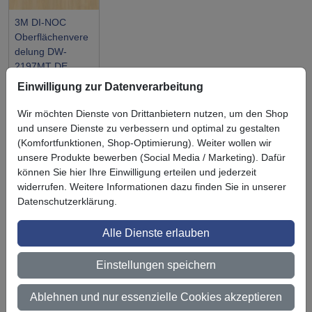
3M DI-NOC
Oberflächenvere
delung DW-
2197MT DE
Einwilligung zur Datenverarbeitung
Wir möchten Dienste von Drittanbietern nutzen, um den Shop
und unsere Dienste zu verbessern und optimal zu gestalten
(Komfortfunktionen, Shop-Optimierung). Weiter wollen wir
Symbol
Vorteil
unsere Produkte bewerben (Social Media / Marketing). Dafür
Ihre Vorteile bei uns
können Sie hier Ihre Einwilligung erteilen und jederzeit
3M BestPartner Commercial Solutions
widerrufen. Weitere Informationen dazu finden Sie in unserer
Datenschutzerklärung.
Preisschutz für unsere Kunden
Alle Dienste erlauben
Persönliche Beratung und Betreuung
Einstellungen speichern
Keine Mindestbestellmenge
Ab 300 € Nettowarenwert versandkostenfrei (innerhalb
Ablehnen und nur essenzielle Cookies akzeptieren
Deutschland)