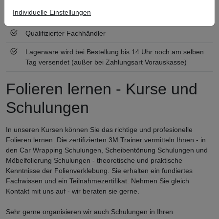
Individuelle Einstellungen
Zertifiziert nach ISO 9001
Qualifizierter Fachhändler
Lagerware wird bei Bestellung bis 14 Uhr noch am selben
Tag versendet (außer bei Zahlungsart Vorauskasse)
Folieren lernen - Kurse und
Schulungen
In unseren Kursen können Sie das richtige und profesionelle
Folieren lernen. Die zertifizierten 3M Trainer vermitteln Ihnen - in
den Car Wrapping Schulungen, Scheibentönung Schulungen und
Möbelfolierung Schulungen - theoretische und praktische
Kenntnisse der Folienverklebung. Sie erhalten ein fundiertes
Fachwissen und ein Teilnahmezertifikat. Nehmen Sie gleich
Kontakt mit uns auf - wir beraten sie gerne.
Sehr gerne organisieren wir auch Schulungen in Ihren