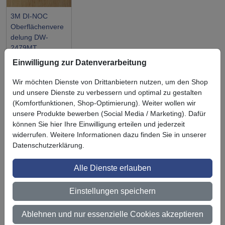
3M DI-NOC
Oberflächenvere
delung DW-
2479MT
Einwilligung zur Datenverarbeitung
Wir möchten Dienste von Drittanbietern nutzen, um den Shop
und unsere Dienste zu verbessern und optimal zu gestalten
(Komfortfunktionen, Shop-Optimierung). Weiter wollen wir
Symbol
Vorteil
unsere Produkte bewerben (Social Media / Marketing). Dafür
Ihre Vorteile bei uns
können Sie hier Ihre Einwilligung erteilen und jederzeit
3M BestPartner Commercial Solutions
widerrufen. Weitere Informationen dazu finden Sie in unserer
Datenschutzerklärung.
Preisschutz für unsere Kunden
Alle Dienste erlauben
Persönliche Beratung und Betreuung
Einstellungen speichern
Keine Mindestbestellmenge
Ab 300 € Nettowarenwert versandkostenfrei (innerhalb
Ablehnen und nur essenzielle Cookies akzeptieren
Deutschland)