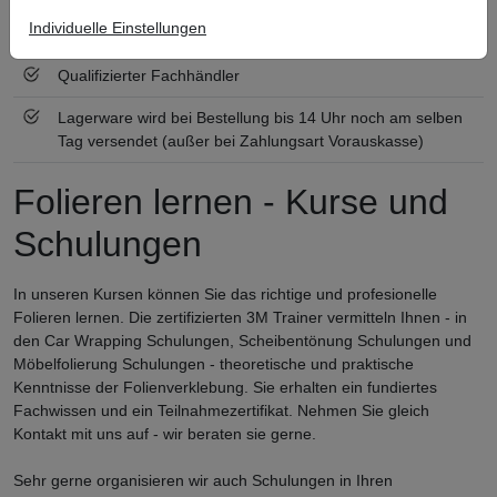
Individuelle Einstellungen
Zertifiziert nach ISO 9001
Qualifizierter Fachhändler
Lagerware wird bei Bestellung bis 14 Uhr noch am selben
Tag versendet (außer bei Zahlungsart Vorauskasse)
Folieren lernen - Kurse und
Schulungen
In unseren Kursen können Sie das richtige und profesionelle
Folieren lernen. Die zertifizierten 3M Trainer vermitteln Ihnen - in
den Car Wrapping Schulungen, Scheibentönung Schulungen und
Möbelfolierung Schulungen - theoretische und praktische
Kenntnisse der Folienverklebung. Sie erhalten ein fundiertes
Fachwissen und ein Teilnahmezertifikat. Nehmen Sie gleich
Kontakt mit uns auf - wir beraten sie gerne.
Sehr gerne organisieren wir auch Schulungen in Ihren