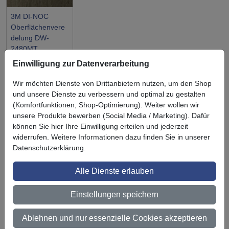
3M DI-NOC
Oberflächenvere
delung DW-
2480MT
Einwilligung zur Datenverarbeitung
Wir möchten Dienste von Drittanbietern nutzen, um den Shop
und unsere Dienste zu verbessern und optimal zu gestalten
(Komfortfunktionen, Shop-Optimierung). Weiter wollen wir
Symbol
Vorteil
unsere Produkte bewerben (Social Media / Marketing). Dafür
Ihre Vorteile bei uns
können Sie hier Ihre Einwilligung erteilen und jederzeit
3M BestPartner Commercial Solutions
widerrufen. Weitere Informationen dazu finden Sie in unserer
Datenschutzerklärung.
Preisschutz für unsere Kunden
Alle Dienste erlauben
Persönliche Beratung und Betreuung
Einstellungen speichern
Keine Mindestbestellmenge
Ab 300 € Nettowarenwert versandkostenfrei (innerhalb
Ablehnen und nur essenzielle Cookies akzeptieren
Deutschland)