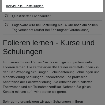
Individuelle Einstellungen
Zertifiziert nach ISO 9001
Qualifizierter Fachhändler
Lagerware wird bei Bestellung bis 14 Uhr noch am selben
Tag versendet (außer bei Zahlungsart Vorauskasse)
Folieren lernen - Kurse und
Schulungen
In unseren Kursen können Sie das richtige und profesionelle
Folieren lernen. Die zertifizierten 3M Trainer vermitteln Ihnen - in
den Car Wrapping Schulungen, Scheibentönung Schulungen und
Möbelfolierung Schulungen - theoretische und praktische
Kenntnisse der Folienverklebung. Sie erhalten ein fundiertes
Fachwissen und ein Teilnahmezertifikat. Nehmen Sie gleich
Kontakt mit uns auf - wir beraten sie gerne.
Sehr gerne organisieren wir auch Schulungen in Ihren