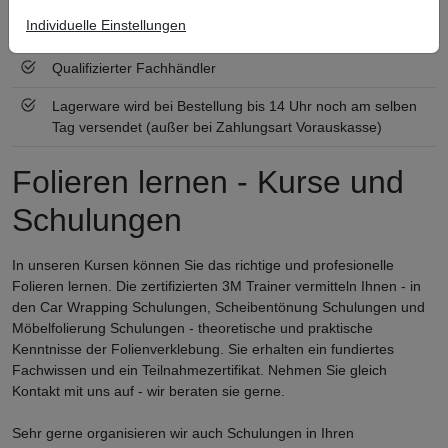
Individuelle Einstellungen
Zertifiziert nach ISO 9001
Qualifizierter Fachhändler
Lagerware wird bei Bestellung bis 14 Uhr noch am selben
Tag versendet (außer bei Zahlungsart Vorauskasse)
Folieren lernen - Kurse und
Schulungen
In unseren Kursen können Sie das richtige und profesionelle
Folieren lernen. Die zertifizierten 3M Trainer vermitteln Ihnen - in
den Car Wrapping Schulungen, Scheibentönung Schulungen und
Möbelfolierung Schulungen - theoretische und praktische
Kenntnisse der Folienverklebung. Sie erhalten ein fundiertes
Fachwissen und ein Teilnahmezertifikat. Nehmen Sie gleich
Kontakt mit uns auf - wir beraten sie gerne.
Sehr gerne organisieren wir auch Schulungen in Ihren