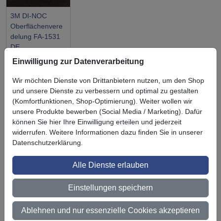
3M DI-NOC
Oberflächenvere
delung FA-1531
DE
Einwilligung zur Datenverarbeitung
Wir möchten Dienste von Drittanbietern nutzen, um den Shop
und unsere Dienste zu verbessern und optimal zu gestalten
(Komfortfunktionen, Shop-Optimierung). Weiter wollen wir
Symbol
Vorteil
unsere Produkte bewerben (Social Media / Marketing). Dafür
Ihre Vorteile bei uns
können Sie hier Ihre Einwilligung erteilen und jederzeit
3M BestPartner Commercial Solutions
widerrufen. Weitere Informationen dazu finden Sie in unserer
Datenschutzerklärung.
Preisschutz für unsere Kunden
Alle Dienste erlauben
Persönliche Beratung und Betreuung
Einstellungen speichern
Keine Mindestbestellmenge
Ab 300 € Nettowarenwert versandkostenfrei (innerhalb
Ablehnen und nur essenzielle Cookies akzeptieren
Deutschland)