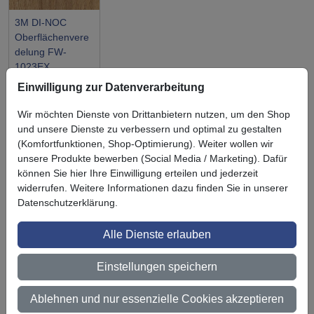
3M DI-NOC
Oberflächenvere
delung FW-
1023EX
Einwilligung zur Datenverarbeitung
Wir möchten Dienste von Drittanbietern nutzen, um den Shop
und unsere Dienste zu verbessern und optimal zu gestalten
(Komfortfunktionen, Shop-Optimierung). Weiter wollen wir
Symbol
Vorteil
unsere Produkte bewerben (Social Media / Marketing). Dafür
Ihre Vorteile bei uns
können Sie hier Ihre Einwilligung erteilen und jederzeit
3M BestPartner Commercial Solutions
widerrufen. Weitere Informationen dazu finden Sie in unserer
Datenschutzerklärung.
Preisschutz für unsere Kunden
Alle Dienste erlauben
Persönliche Beratung und Betreuung
Einstellungen speichern
Keine Mindestbestellmenge
Ab 300 € Nettowarenwert versandkostenfrei (innerhalb
Ablehnen und nur essenzielle Cookies akzeptieren
Deutschland)