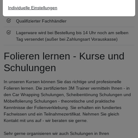
Individuelle Einstellungen
Zertifiziert nach ISO 9001
Qualifizierter Fachhändler
Lagerware wird bei Bestellung bis 14 Uhr noch am selben
Tag versendet (außer bei Zahlungsart Vorauskasse)
Folieren lernen - Kurse und
Schulungen
In unseren Kursen können Sie das richtige und profesionelle
Folieren lernen. Die zertifizierten 3M Trainer vermitteln Ihnen - in
den Car Wrapping Schulungen, Scheibentönung Schulungen und
Möbelfolierung Schulungen - theoretische und praktische
Kenntnisse der Folienverklebung. Sie erhalten ein fundiertes
Fachwissen und ein Teilnahmezertifikat. Nehmen Sie gleich
Kontakt mit uns auf - wir beraten sie gerne.
Sehr gerne organisieren wir auch Schulungen in Ihren