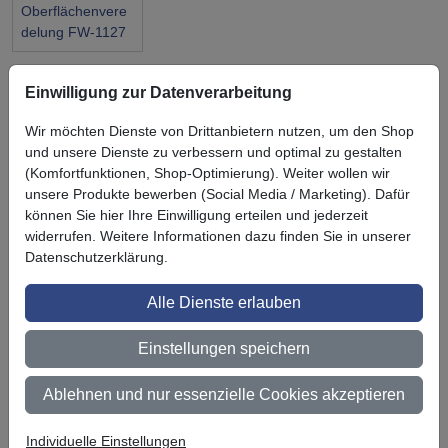
Oberflächenvere
delung FW-1127
Einwilligung zur Datenverarbeitung
Wir möchten Dienste von Drittanbietern nutzen, um den Shop
und unsere Dienste zu verbessern und optimal zu gestalten
Symbol
Vorteil
Ihre Vorteile bei uns
(Komfortfunktionen, Shop-Optimierung). Weiter wollen wir
unsere Produkte bewerben (Social Media / Marketing). Dafür
3M BestPartner Commercial Solutions
können Sie hier Ihre Einwilligung erteilen und jederzeit
widerrufen. Weitere Informationen dazu finden Sie in unserer
Preisschutz für unsere Kunden
Datenschutzerklärung.
Persönliche Beratung und Betreuung
Alle Dienste erlauben
Keine Mindestbestellmenge
Einstellungen speichern
Ab 300 € Nettowarenwert versandkostenfrei (innerhalb
Deutschland)
Ablehnen und nur essenzielle Cookies akzeptieren
Zertifiziert nach ISO 9001
Individuelle Einstellungen