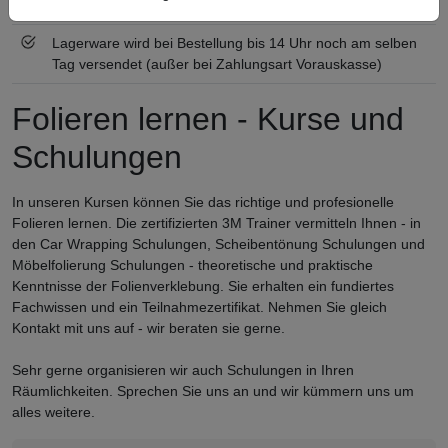
Qualifizierter Fachhändler
Lagerware wird bei Bestellung bis 14 Uhr noch am selben
Tag versendet (außer bei Zahlungsart Vorauskasse)
Folieren lernen - Kurse und
Schulungen
In unseren Kursen können Sie das richtige und profesionelle
Folieren lernen. Die zertifizierten 3M Trainer vermitteln Ihnen - in
den Car Wrapping Schulungen, Scheibentönung Schulungen und
Möbelfolierung Schulungen - theoretische und praktische
Kenntnisse der Folienverklebung. Sie erhalten ein fundiertes
Fachwissen und ein Teilnahmezertifikat. Nehmen Sie gleich
Kontakt mit uns auf - wir beraten sie gerne.
Sehr gerne organisieren wir auch Schulungen in Ihren
Räumlichkeiten. Sprechen Sie uns an und wir kümmern uns um
alles weitere.