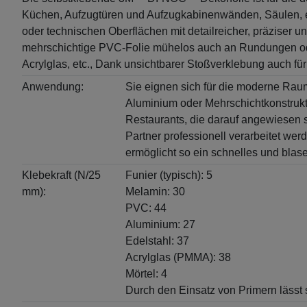
Küchen, Aufzugtüren und Aufzugkabinenwänden, Säulen, etc.
oder technischen Oberflächen mit detailreicher, präziser
mehrschichtige PVC-Folie mühelos auch an Rundungen oder
Acrylglas, etc., Dank unsichtbarer Stoßverklebung auch fü
Anwendung:
Sie eignen sich für die moderne Raumg
Aluminium oder Mehrschichtkonstruktio
Restaurants, die darauf angewiesen 
Partner professionell verarbeitet we
ermöglicht so ein schnelles und blas
Klebekraft (N/25
Funier (typisch): 5
mm):
Melamin: 30
PVC: 44
Aluminium: 27
Edelstahl: 37
Acrylglas (PMMA): 38
Mörtel: 4
Durch den Einsatz von Primern lässt 