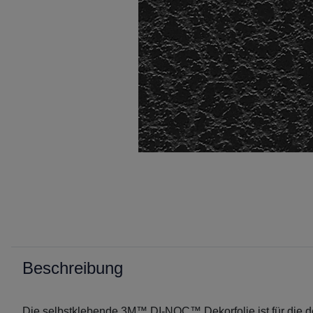
Beschreibung
Die selbstklebende 3M™ DI-NOC™ Dekorfolie ist für die d