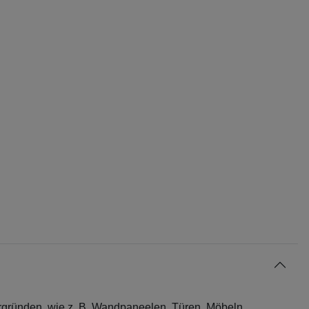
rgründen, wie z. B. Wandpaneelen, Türen, Möbeln,