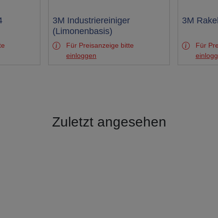
4
Test
3M Industriereiniger
Test
3M Rakel
(Limonenbasis)
te
Für Preisanzeige bitte
Für Pre
einloggen
einlog
Zuletzt angesehen