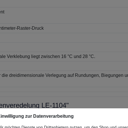
ent
ntimeter-Raster-Druck
ale Verklebung liegt zwischen 16 °C und 28 °C.
für die dreidimensionale Verlegung auf Rundungen, Biegungen
henveredelung LE-1104"
inwilligung zur Datenverarbeitung
ir möchten Dienste von Drittanbietern nutzen, um den Shop und unse