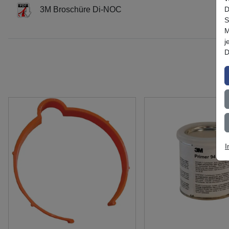
D
3M Broschüre Di-NOC
S
M
j
D
I