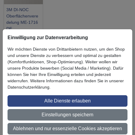
3M DI-NOC
Oberflächenvere
delung ME-1716
DE
Einwilligung zur Datenverarbeitung
Wir möchten Dienste von Drittanbietern nutzen, um den Shop
und unsere Dienste zu verbessern und optimal zu gestalten
(Komfortfunktionen, Shop-Optimierung). Weiter wollen wir
Symbol
Vorteil
unsere Produkte bewerben (Social Media / Marketing). Dafür
Ihre Vorteile bei uns
können Sie hier Ihre Einwilligung erteilen und jederzeit
3M BestPartner Commercial Solutions
widerrufen. Weitere Informationen dazu finden Sie in unserer
Datenschutzerklärung.
Preisschutz für unsere Kunden
Alle Dienste erlauben
Persönliche Beratung und Betreuung
Einstellungen speichern
Keine Mindestbestellmenge
Ab 300 € Nettowarenwert versandkostenfrei (innerhalb
Ablehnen und nur essenzielle Cookies akzeptieren
Deutschland)