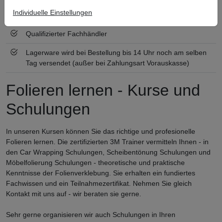
Individuelle Einstellungen
Zertifiziert nach ISO 9001
Qualifizierter Fachhändler
Lagerware wird bei Bestellung bis 14 Uhr noch am selben
Tag versendet (außer bei Zahlungsart Vorauskasse)
Folieren lernen - Kurse und
Schulungen
In unseren Kursen können Sie das richtige und profesionelle
Folieren lernen. Die zertifizierten 3M Trainer vermitteln Ihnen - in
den Car Wrapping Schulungen, Scheibentönung Schulungen und
Möbelfolierung Schulungen - theoretische und praktische
Kenntnisse der Folienverklebung. Sie erhalten ein fundiertes
Fachwissen und ein Teilnahmezertifikat. Nehmen Sie gleich
Kontakt mit uns auf - wir beraten sie gerne.
Sehr gerne organisieren wir auch Schulungen in Ihren