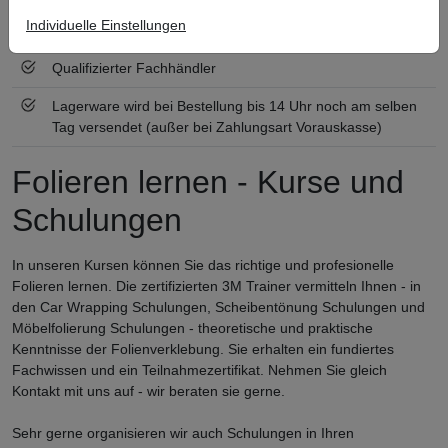
Individuelle Einstellungen
Zertifiziert nach ISO 9001
Qualifizierter Fachhändler
Lagerware wird bei Bestellung bis 14 Uhr noch am selben
Tag versendet (außer bei Zahlungsart Vorauskasse)
Folieren lernen - Kurse und
Schulungen
In unseren Kursen können Sie das richtige und profesionelle
Folieren lernen. Die zertifizierten 3M Trainer vermitteln Ihnen - in
den Car Wrapping Schulungen, Scheibentönung Schulungen und
Möbelfolierung Schulungen - theoretische und praktische
Kenntnisse der Folienverklebung. Sie erhalten ein fundiertes
Fachwissen und ein Teilnahmezertifikat. Nehmen Sie gleich
Kontakt mit uns auf - wir beraten sie gerne.
Sehr gerne organisieren wir auch Schulungen in Ihren