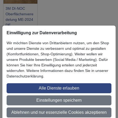
3M DI-NOC
Oberflächenvere
delung ME-2024
DE
Einwilligung zur Datenverarbeitung
Wir möchten Dienste von Drittanbietern nutzen, um den Shop
und unsere Dienste zu verbessern und optimal zu gestalten
(Komfortfunktionen, Shop-Optimierung). Weiter wollen wir
Symbol
Vorteil
unsere Produkte bewerben (Social Media / Marketing). Dafür
Ihre Vorteile bei uns
können Sie hier Ihre Einwilligung erteilen und jederzeit
3M BestPartner Commercial Solutions
widerrufen. Weitere Informationen dazu finden Sie in unserer
Datenschutzerklärung.
Preisschutz für unsere Kunden
Alle Dienste erlauben
Persönliche Beratung und Betreuung
Einstellungen speichern
Keine Mindestbestellmenge
Ab 300 € Nettowarenwert versandkostenfrei (innerhalb
Ablehnen und nur essenzielle Cookies akzeptieren
Deutschland)