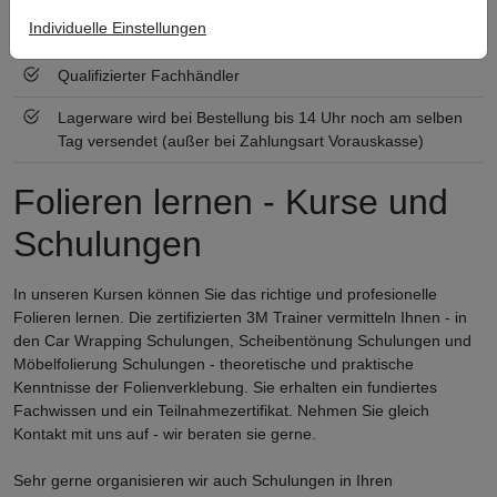
Individuelle Einstellungen
Zertifiziert nach ISO 9001
Qualifizierter Fachhändler
Lagerware wird bei Bestellung bis 14 Uhr noch am selben
Tag versendet (außer bei Zahlungsart Vorauskasse)
Folieren lernen - Kurse und
Schulungen
In unseren Kursen können Sie das richtige und profesionelle
Folieren lernen. Die zertifizierten 3M Trainer vermitteln Ihnen - in
den Car Wrapping Schulungen, Scheibentönung Schulungen und
Möbelfolierung Schulungen - theoretische und praktische
Kenntnisse der Folienverklebung. Sie erhalten ein fundiertes
Fachwissen und ein Teilnahmezertifikat. Nehmen Sie gleich
Kontakt mit uns auf - wir beraten sie gerne.
Sehr gerne organisieren wir auch Schulungen in Ihren