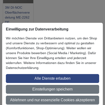
3M DI-NOC
Oberflächenvere
delung ME-2262
DE
Einwilligung zur Datenverarbeitung
Wir möchten Dienste von Drittanbietern nutzen, um den Shop
und unsere Dienste zu verbessern und optimal zu gestalten
(Komfortfunktionen, Shop-Optimierung). Weiter wollen wir
Symbol
Vorteil
unsere Produkte bewerben (Social Media / Marketing). Dafür
Ihre Vorteile bei uns
können Sie hier Ihre Einwilligung erteilen und jederzeit
3M BestPartner Commercial Solutions
widerrufen. Weitere Informationen dazu finden Sie in unserer
Datenschutzerklärung.
Preisschutz für unsere Kunden
Alle Dienste erlauben
Persönliche Beratung und Betreuung
Einstellungen speichern
Keine Mindestbestellmenge
Ab 300 € Nettowarenwert versandkostenfrei (innerhalb
Ablehnen und nur essenzielle Cookies akzeptieren
Deutschland)