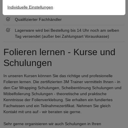
Individuelle Einstellungen
Zertifiziert nach ISO 9001
Qualifizierter Fachhändler
Lagerware wird bei Bestellung bis 14 Uhr noch am selben
Tag versendet (außer bei Zahlungsart Vorauskasse)
Folieren lernen - Kurse und
Schulungen
In unseren Kursen können Sie das richtige und profesionelle
Folieren lernen. Die zertifizierten 3M Trainer vermitteln Ihnen - in
den Car Wrapping Schulungen, Scheibentönung Schulungen und
Möbelfolierung Schulungen - theoretische und praktische
Kenntnisse der Folienverklebung. Sie erhalten ein fundiertes
Fachwissen und ein Teilnahmezertifikat. Nehmen Sie gleich
Kontakt mit uns auf - wir beraten sie gerne.
Sehr gerne organisieren wir auch Schulungen in Ihren