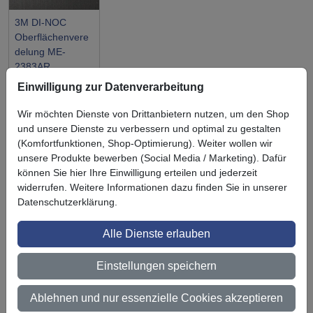
3M DI-NOC
Oberflächenvere
delung ME-
2383AR
Einwilligung zur Datenverarbeitung
Wir möchten Dienste von Drittanbietern nutzen, um den Shop
und unsere Dienste zu verbessern und optimal zu gestalten
(Komfortfunktionen, Shop-Optimierung). Weiter wollen wir
Symbol
Vorteil
unsere Produkte bewerben (Social Media / Marketing). Dafür
Ihre Vorteile bei uns
können Sie hier Ihre Einwilligung erteilen und jederzeit
3M BestPartner Commercial Solutions
widerrufen. Weitere Informationen dazu finden Sie in unserer
Datenschutzerklärung.
Preisschutz für unsere Kunden
Alle Dienste erlauben
Persönliche Beratung und Betreuung
Einstellungen speichern
Keine Mindestbestellmenge
Ab 300 € Nettowarenwert versandkostenfrei (innerhalb
Ablehnen und nur essenzielle Cookies akzeptieren
Deutschland)