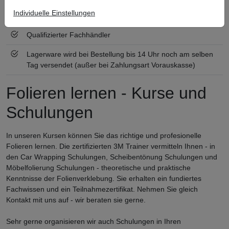
Individuelle Einstellungen
Zertifiziert nach ISO 9001
Qualifizierter Fachhändler
Lagerware wird bei Bestellung bis 14 Uhr noch am selben
Tag versendet (außer bei Zahlungsart Vorauskasse)
Folieren lernen - Kurse und
Schulungen
In unseren Kursen können Sie das richtige und profesionelle
Folieren lernen. Die zertifizierten 3M Trainer vermitteln Ihnen - in
den Car Wrapping Schulungen, Scheibentönung Schulungen und
Möbelfolierung Schulungen - theoretische und praktische
Kenntnisse der Folienverklebung. Sie erhalten ein fundiertes
Fachwissen und ein Teilnahmezertifikat. Nehmen Sie gleich
Kontakt mit uns auf - wir beraten sie gerne.
Sehr gerne organisieren wir auch Schulungen in Ihren