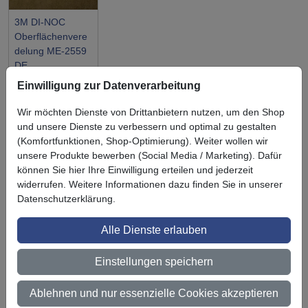
3M DI-NOC
Oberflächenvere
delung ME-2559
DE
Einwilligung zur Datenverarbeitung
Wir möchten Dienste von Drittanbietern nutzen, um den Shop
und unsere Dienste zu verbessern und optimal zu gestalten
(Komfortfunktionen, Shop-Optimierung). Weiter wollen wir
Symbol
Vorteil
unsere Produkte bewerben (Social Media / Marketing). Dafür
Ihre Vorteile bei uns
können Sie hier Ihre Einwilligung erteilen und jederzeit
3M BestPartner Commercial Solutions
widerrufen. Weitere Informationen dazu finden Sie in unserer
Datenschutzerklärung.
Preisschutz für unsere Kunden
Alle Dienste erlauben
Persönliche Beratung und Betreuung
Einstellungen speichern
Keine Mindestbestellmenge
Ab 300 € Nettowarenwert versandkostenfrei (innerhalb
Ablehnen und nur essenzielle Cookies akzeptieren
Deutschland)