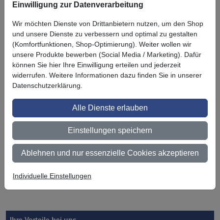
Einwilligung zur Datenverarbeitung
Wir möchten Dienste von Drittanbietern nutzen, um den Shop
Zuletzt angesehen
und unsere Dienste zu verbessern und optimal zu gestalten
(Komfortfunktionen, Shop-Optimierung). Weiter wollen wir
unsere Produkte bewerben (Social Media / Marketing). Dafür
können Sie hier Ihre Einwilligung erteilen und jederzeit
widerrufen. Weitere Informationen dazu finden Sie in unserer
Datenschutzerklärung.
Alle Dienste erlauben
3M DI-NOC
Einstellungen speichern
Oberflächenvere
delung ME-486
Ablehnen und nur essenzielle Cookies akzeptieren
DE
Individuelle Einstellungen
Symbol
Vorteil
Ihre Vorteile bei uns