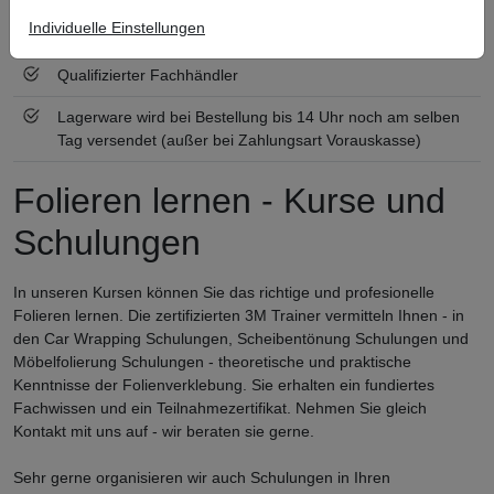
Individuelle Einstellungen
Zertifiziert nach ISO 9001
Qualifizierter Fachhändler
Lagerware wird bei Bestellung bis 14 Uhr noch am selben
Tag versendet (außer bei Zahlungsart Vorauskasse)
Folieren lernen - Kurse und
Schulungen
In unseren Kursen können Sie das richtige und profesionelle
Folieren lernen. Die zertifizierten 3M Trainer vermitteln Ihnen - in
den Car Wrapping Schulungen, Scheibentönung Schulungen und
Möbelfolierung Schulungen - theoretische und praktische
Kenntnisse der Folienverklebung. Sie erhalten ein fundiertes
Fachwissen und ein Teilnahmezertifikat. Nehmen Sie gleich
Kontakt mit uns auf - wir beraten sie gerne.
Sehr gerne organisieren wir auch Schulungen in Ihren