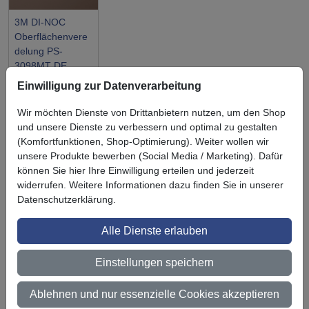
3M DI-NOC
Oberflächenvere
delung PS-
3098MT DE
Einwilligung zur Datenverarbeitung
Wir möchten Dienste von Drittanbietern nutzen, um den Shop
und unsere Dienste zu verbessern und optimal zu gestalten
(Komfortfunktionen, Shop-Optimierung). Weiter wollen wir
Symbol
Vorteil
unsere Produkte bewerben (Social Media / Marketing). Dafür
Ihre Vorteile bei uns
können Sie hier Ihre Einwilligung erteilen und jederzeit
3M BestPartner Commercial Solutions
widerrufen. Weitere Informationen dazu finden Sie in unserer
Datenschutzerklärung.
Preisschutz für unsere Kunden
Alle Dienste erlauben
Persönliche Beratung und Betreuung
Einstellungen speichern
Keine Mindestbestellmenge
Ab 300 € Nettowarenwert versandkostenfrei (innerhalb
Ablehnen und nur essenzielle Cookies akzeptieren
Deutschland)