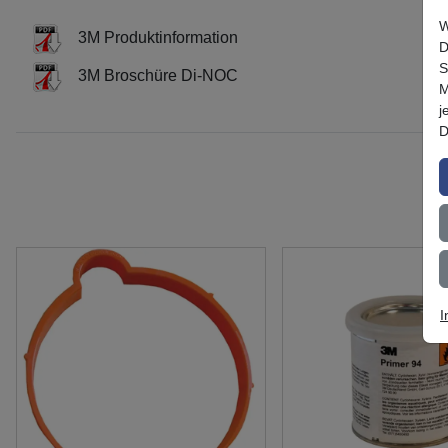
W
3M Produktinformation
D
S
3M Broschüre Di-NOC
M
j
D
I