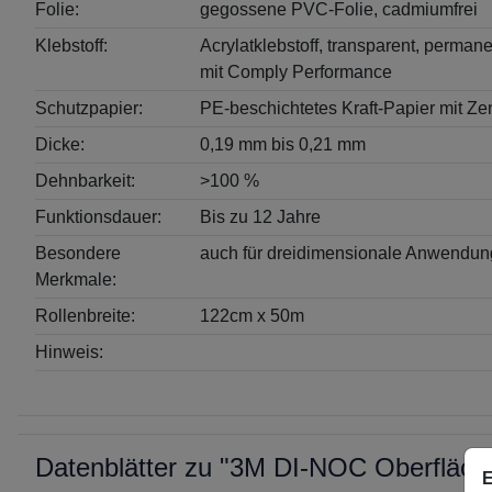
Folie:
gegossene PVC-Folie, cadmiumfrei
Klebstoff:
Acrylatklebstoff, transparent, permane
mit Comply Performance
Schutzpapier:
PE-beschichtetes Kraft-Papier mit Ze
Dicke:
0,19 mm bis 0,21 mm
Dehnbarkeit:
>100 %
Funktionsdauer:
Bis zu 12 Jahre
Besondere
auch für dreidimensionale Anwendun
Merkmale:
Rollenbreite:
122cm x 50m
Hinweis:
Datenblätter zu "3M DI-NOC Oberfläc
E