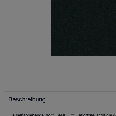
Beschreibung
Die selbstklebende 3M™ DI-NOC™ Dekorfolie ist für die d