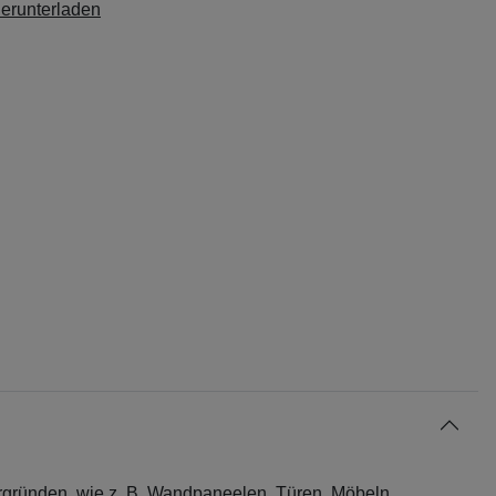
herunterladen
rgründen, wie z. B. Wandpaneelen, Türen, Möbeln,