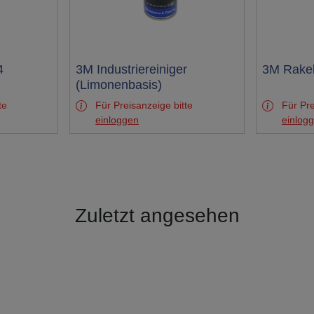
4
Test
3M Industriereiniger
Test
3M Rakel
(Limonenbasis)
te
Für Preisanzeige bitte
Für Pre
einloggen
einlog
Zuletzt angesehen