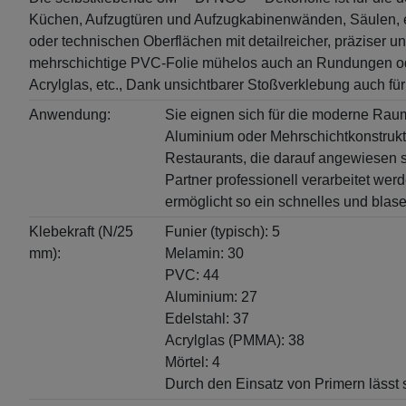
Küchen, Aufzugtüren und Aufzugkabinenwänden, Säulen, etc.
oder technischen Oberflächen mit detailreicher, präziser
mehrschichtige PVC-Folie mühelos auch an Rundungen oder
Acrylglas, etc., Dank unsichtbarer Stoßverklebung auch fü
Anwendung:
Sie eignen sich für die moderne Raumg
Aluminium oder Mehrschichtkonstruktio
Restaurants, die darauf angewiesen 
Partner professionell verarbeitet we
ermöglicht so ein schnelles und blase
Klebekraft (N/25
Funier (typisch): 5
mm):
Melamin: 30
PVC: 44
Aluminium: 27
Edelstahl: 37
Acrylglas (PMMA): 38
Mörtel: 4
Durch den Einsatz von Primern lässt 