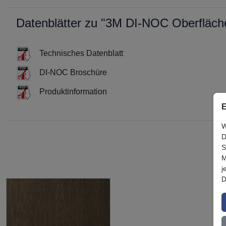
Datenblätter zu "3M DI-NOC Oberflä
Technisches Datenblatt
DI-NOC Broschüre
Produktinformation
E
W
D
S
M
j
D