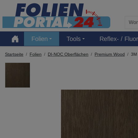
Hauptregion der Seite anspringen
Folien
Tools
Reflex- / Fluor
Startseite
Folien
DI-NOC Oberflächen
Premium Wood
3M 