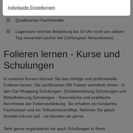
Individuelle Einstellungen
Zertifiziert nach ISO 9001
Qualifizierter Fachhändler
Lagerware wird bei Bestellung bis 14 Uhr noch am selben
Tag versendet (außer bei Zahlungsart Vorauskasse)
Folieren lernen - Kurse und
Schulungen
In unseren Kursen können Sie das richtige und profesionelle
Folieren lernen. Die zertifizierten 3M Trainer vermitteln Ihnen - in
den Car Wrapping Schulungen, Scheibentönung Schulungen und
Möbelfolierung Schulungen - theoretische und praktische
Kenntnisse der Folienverklebung. Sie erhalten ein fundiertes
Fachwissen und ein Teilnahmezertifikat. Nehmen Sie gleich
Kontakt mit uns auf - wir beraten sie gerne.
Sehr gerne organisieren wir auch Schulungen in Ihren