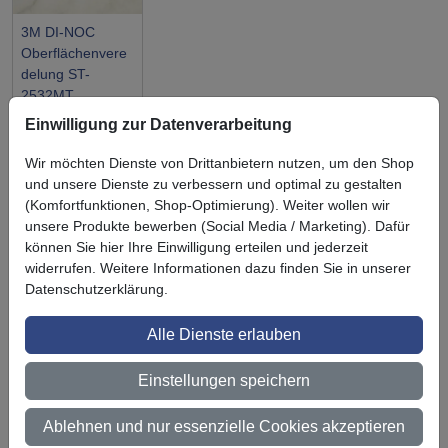
3M DI-NOC
Oberflächenvere
delung ST-
2532MT
Einwilligung zur Datenverarbeitung
Wir möchten Dienste von Drittanbietern nutzen, um den Shop
und unsere Dienste zu verbessern und optimal zu gestalten
(Komfortfunktionen, Shop-Optimierung). Weiter wollen wir
Symbol
Vorteil
unsere Produkte bewerben (Social Media / Marketing). Dafür
Ihre Vorteile bei uns
können Sie hier Ihre Einwilligung erteilen und jederzeit
3M BestPartner Commercial Solutions
widerrufen. Weitere Informationen dazu finden Sie in unserer
Datenschutzerklärung.
Preisschutz für unsere Kunden
Alle Dienste erlauben
Persönliche Beratung und Betreuung
Einstellungen speichern
Keine Mindestbestellmenge
Ab 300 € Nettowarenwert versandkostenfrei (innerhalb
Ablehnen und nur essenzielle Cookies akzeptieren
Deutschland)