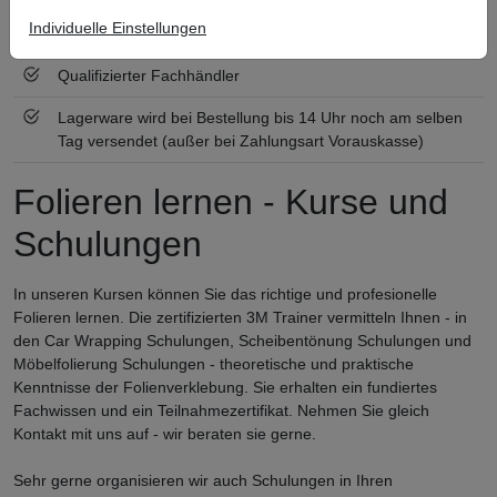
Individuelle Einstellungen
Zertifiziert nach ISO 9001
Qualifizierter Fachhändler
Lagerware wird bei Bestellung bis 14 Uhr noch am selben
Tag versendet (außer bei Zahlungsart Vorauskasse)
Folieren lernen - Kurse und
Schulungen
In unseren Kursen können Sie das richtige und profesionelle
Folieren lernen. Die zertifizierten 3M Trainer vermitteln Ihnen - in
den Car Wrapping Schulungen, Scheibentönung Schulungen und
Möbelfolierung Schulungen - theoretische und praktische
Kenntnisse der Folienverklebung. Sie erhalten ein fundiertes
Fachwissen und ein Teilnahmezertifikat. Nehmen Sie gleich
Kontakt mit uns auf - wir beraten sie gerne.
Sehr gerne organisieren wir auch Schulungen in Ihren