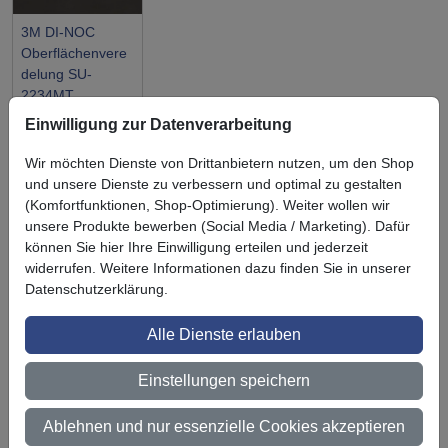
3M DI-NOC
Oberflächenvere
delung SU-
2234MT
Einwilligung zur Datenverarbeitung
Wir möchten Dienste von Drittanbietern nutzen, um den Shop
und unsere Dienste zu verbessern und optimal zu gestalten
(Komfortfunktionen, Shop-Optimierung). Weiter wollen wir
Symbol
Vorteil
unsere Produkte bewerben (Social Media / Marketing). Dafür
Ihre Vorteile bei uns
können Sie hier Ihre Einwilligung erteilen und jederzeit
3M BestPartner Commercial Solutions
widerrufen. Weitere Informationen dazu finden Sie in unserer
Datenschutzerklärung.
Preisschutz für unsere Kunden
Alle Dienste erlauben
Persönliche Beratung und Betreuung
Einstellungen speichern
Keine Mindestbestellmenge
Ab 300 € Nettowarenwert versandkostenfrei (innerhalb
Ablehnen und nur essenzielle Cookies akzeptieren
Deutschland)