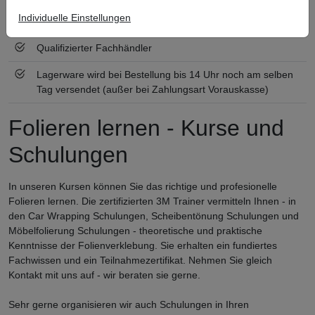
Individuelle Einstellungen
Zertifiziert nach ISO 9001
Qualifizierter Fachhändler
Lagerware wird bei Bestellung bis 14 Uhr noch am selben
Tag versendet (außer bei Zahlungsart Vorauskasse)
Folieren lernen - Kurse und
Schulungen
In unseren Kursen können Sie das richtige und profesionelle
Folieren lernen. Die zertifizierten 3M Trainer vermitteln Ihnen - in
den Car Wrapping Schulungen, Scheibentönung Schulungen und
Möbelfolierung Schulungen - theoretische und praktische
Kenntnisse der Folienverklebung. Sie erhalten ein fundiertes
Fachwissen und ein Teilnahmezertifikat. Nehmen Sie gleich
Kontakt mit uns auf - wir beraten sie gerne.
Sehr gerne organisieren wir auch Schulungen in Ihren