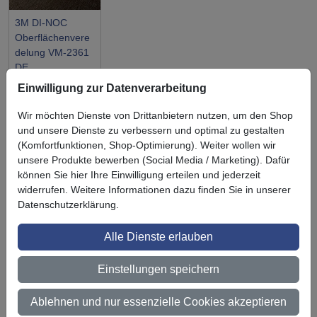
3M DI-NOC
Oberflächenvere
delung VM-2361
DE
Einwilligung zur Datenverarbeitung
Wir möchten Dienste von Drittanbietern nutzen, um den Shop
und unsere Dienste zu verbessern und optimal zu gestalten
(Komfortfunktionen, Shop-Optimierung). Weiter wollen wir
Symbol
Vorteil
unsere Produkte bewerben (Social Media / Marketing). Dafür
Ihre Vorteile bei uns
können Sie hier Ihre Einwilligung erteilen und jederzeit
3M BestPartner Commercial Solutions
widerrufen. Weitere Informationen dazu finden Sie in unserer
Datenschutzerklärung.
Preisschutz für unsere Kunden
Alle Dienste erlauben
Persönliche Beratung und Betreuung
Einstellungen speichern
Keine Mindestbestellmenge
Ab 300 € Nettowarenwert versandkostenfrei (innerhalb
Ablehnen und nur essenzielle Cookies akzeptieren
Deutschland)