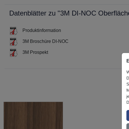
Datenblätter zu "3M DI-NOC Oberfläc
Produktinformation
3M Broschüre DI-NOC
3M Prospekt
E
W
D
S
M
j
D