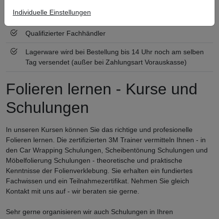
Individuelle Einstellungen
Zertifiziert nach ISO 9001
Qualifizierter Fachhändler
Lagerware wird bei Bestellung bis 14 Uhr noch am selben
Tag versendet (außer bei Zahlungsart Vorauskasse)
Folieren lernen - Kurse und
Schulungen
In unseren Kursen können Sie das richtige und profesionelle
Folieren lernen. Die zertifizierten 3M Trainer vermitteln Ihnen - in
den Car Wrapping Schulungen, Scheibentönung Schulungen und
Möbelfolierung Schulungen - theoretische und praktische
Kenntnisse der Folienverklebung. Sie erhalten ein fundiertes
Fachwissen und ein Teilnahmezertifikat. Nehmen Sie gleich
Kontakt mit uns auf - wir beraten sie gerne.
Sehr gerne organisieren wir auch Schulungen in Ihren