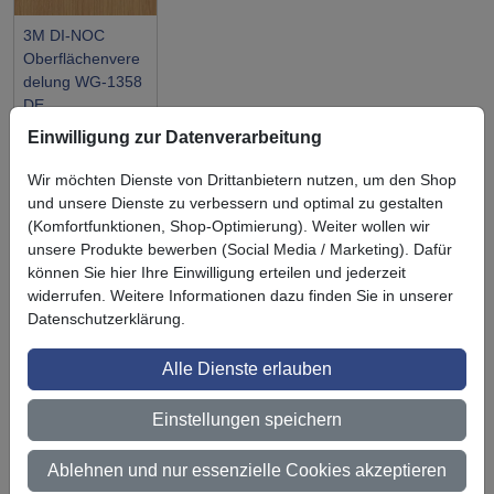
3M DI-NOC
Oberflächenvere
delung WG-1358
DE
Einwilligung zur Datenverarbeitung
Wir möchten Dienste von Drittanbietern nutzen, um den Shop
und unsere Dienste zu verbessern und optimal zu gestalten
(Komfortfunktionen, Shop-Optimierung). Weiter wollen wir
Symbol
Vorteil
unsere Produkte bewerben (Social Media / Marketing). Dafür
Ihre Vorteile bei uns
können Sie hier Ihre Einwilligung erteilen und jederzeit
3M BestPartner Commercial Solutions
widerrufen. Weitere Informationen dazu finden Sie in unserer
Datenschutzerklärung.
Preisschutz für unsere Kunden
Alle Dienste erlauben
Persönliche Beratung und Betreuung
Einstellungen speichern
Keine Mindestbestellmenge
Ab 300 € Nettowarenwert versandkostenfrei (innerhalb
Ablehnen und nur essenzielle Cookies akzeptieren
Deutschland)