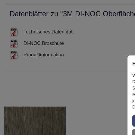
Datenblätter zu "3M DI-NOC Oberfläc
Technisches Datenblatt
DI-NOC Broschüre
Produktinformation
E
W
D
S
M
j
D