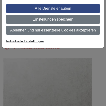
Alle Dienste erlauben
Einstellungen speichern
Ablehnen und nur essenzielle Cookies akzeptieren
Test
3M DI-NOC Oberflächenveredelung AE-1944MT
DE
Individuelle Einstellungen
Für Preisanzeige bitte
einloggen