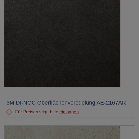
Test
3M DI-NOC Oberflächenveredelung AE-2167AR
Für Preisanzeige bitte
einloggen