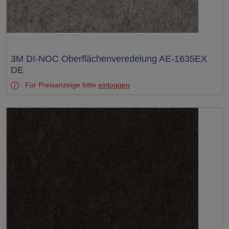
Test
3M DI-NOC Oberflächenveredelung AE-1635EX
DE
Für Preisanzeige bitte
einloggen