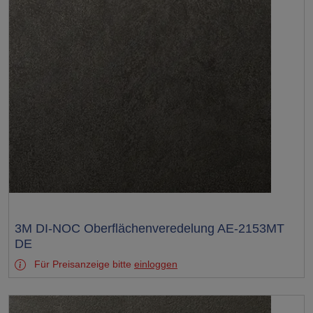
Test
3M DI-NOC Oberflächenveredelung AE-2153MT
DE
Für Preisanzeige bitte
einloggen