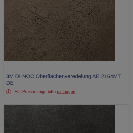
Test
3M DI-NOC Oberflächenveredelung AE-2164MT
DE
Für Preisanzeige bitte
einloggen