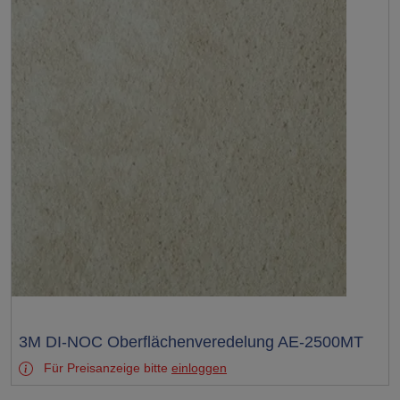
Test
3M DI-NOC Oberflächenveredelung AE-2500MT
Für Preisanzeige bitte
einloggen