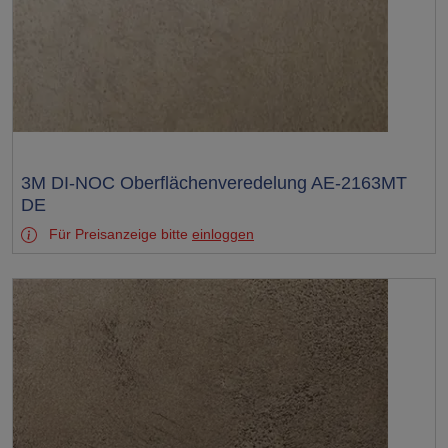
Test
3M DI-NOC Oberflächenveredelung AE-2163MT
DE
Für Preisanzeige bitte
einloggen