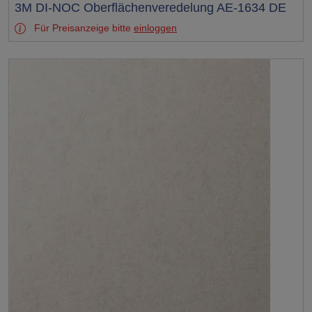
Test
3M DI-NOC Oberflächenveredelung AE-1634 DE
Für Preisanzeige bitte
einloggen