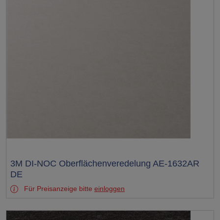
Test
3M DI-NOC Oberflächenveredelung AE-1632AR
DE
Für Preisanzeige bitte
einloggen