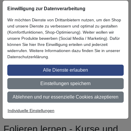
Einwilligung zur Datenverarbeitung
Symbol
Vorteil
Ihre Vorteile bei uns
Wir möchten Dienste von Drittanbietern nutzen, um den Shop
3M BestPartner Commercial Solutions
und unsere Dienste zu verbessern und optimal zu gestalten
(Komfortfunktionen, Shop-Optimierung). Weiter wollen wir
Preisschutz für unsere Kunden
unsere Produkte bewerben (Social Media / Marketing). Dafür
können Sie hier Ihre Einwilligung erteilen und jederzeit
Persönliche Beratung und Betreuung
widerrufen. Weitere Informationen dazu finden Sie in unserer
Keine Mindestbestellmenge
Datenschutzerklärung.
Ab 300 € Nettowarenwert versandkostenfrei (innerhalb
Alle Dienste erlauben
Deutschland)
Einstellungen speichern
Zertifiziert nach ISO 9001
Qualifizierter Fachhändler
Ablehnen und nur essenzielle Cookies akzeptieren
Lagerware wird bei Bestellung bis 14 Uhr noch am selben
Individuelle Einstellungen
Tag versendet (außer bei Zahlungsart Vorauskasse)
Folieren lernen - Kurse und