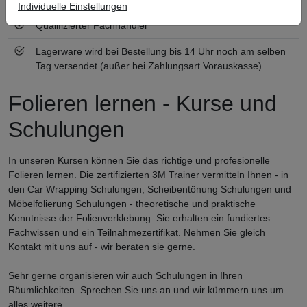
Individuelle Einstellungen
Qualifizierter Fachhändler
Lagerware wird bei Bestellung bis 14 Uhr noch am selben
Tag versendet (außer bei Zahlungsart Vorauskasse)
Folieren lernen - Kurse und
Schulungen
In unseren Kursen können Sie das richtige und profesionelle
Folieren lernen. Die zertifizierten 3M Trainer vermitteln Ihnen - in
den Car Wrapping Schulungen, Scheibentönung Schulungen und
Möbelfolierung Schulungen - theoretische und praktische
Kenntnisse der Folienverklebung. Sie erhalten ein fundiertes
Fachwissen und ein Teilnahmezertifikat. Nehmen Sie gleich
Kontakt mit uns auf - wir beraten sie gerne.
Sehr gerne organisieren wir auch Schulungen in Ihren
Räumlichkeiten. Sprechen Sie uns an und wir kümmern uns um
alles weitere.