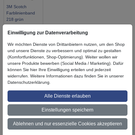
3M Scotch
Farblinienband
218 grün
Einwilligung zur Datenverarbeitung
Wir möchten Dienste von Drittanbietern nutzen, um den Shop
und unsere Dienste zu verbessern und optimal zu gestalten
Symbol
Vorteil
(Komfortfunktionen, Shop-Optimierung). Weiter wollen wir
Ihre Vorteile bei uns
unsere Produkte bewerben (Social Media / Marketing). Dafür
können Sie hier Ihre Einwilligung erteilen und jederzeit
3M BestPartner Commercial Solutions
widerrufen. Weitere Informationen dazu finden Sie in unserer
Datenschutzerklärung.
Preisschutz für unsere Kunden
Persönliche Beratung und Betreuung
Alle Dienste erlauben
Keine Mindestbestellmenge
Einstellungen speichern
Ab 300 € Nettowarenwert versandkostenfrei (innerhalb
Deutschland)
Ablehnen und nur essenzielle Cookies akzeptieren
Zertifiziert nach ISO 9001