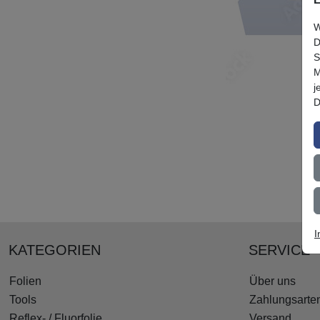
W
D
S
M
j
D
I
KATEGORIEN
SERVICE
Folien
Über uns
Tools
Zahlungsarte
Reflex- / Fluorfolie
Versand