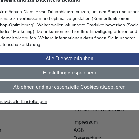
ir möchten Dienste von Drittanbietern nutzen, um den Shop und unse
ienste zu verbessern und optimal zu gestalten (Komfortfunktionen,
hop-Optimierung). Weiter wollen wir unsere Produkte bewerben (Socia
edia / Marketing). Dafür können Sie hier Ihre Einwilligung erteilen und
ederzeit widerrufen. Weitere Informationen dazu finden Sie in unserer
atenschutzerklärung.
Alle Dienste erlauben
Vielleicht ist hier etwas für Sie dabe
Einstellungen speichern
Ablehnen und nur essenzielle Cookies akzeptieren
ndividuelle Einstellungen
INFORMATIONEN
Impressum
n
AGB
Datenschutz