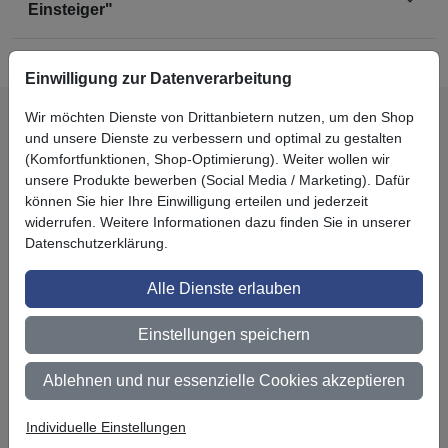
Einsteiger"
Einwilligung zur Datenverarbeitung
Wir möchten Dienste von Drittanbietern nutzen, um den Shop
und unsere Dienste zu verbessern und optimal zu gestalten
Kundenbewertungen
(7)
(Komfortfunktionen, Shop-Optimierung). Weiter wollen wir
unsere Produkte bewerben (Social Media / Marketing). Dafür
können Sie hier Ihre Einwilligung erteilen und jederzeit
widerrufen. Weitere Informationen dazu finden Sie in unserer
5.0
von 5.0
Datenschutzerklärung.
Alle Dienste erlauben
Alles Top
Einstellungen speichern
von carwrapper
18.02.2019
Ablehnen und nur essenzielle Cookies akzeptieren
Sehr informativ
Individuelle Einstellungen