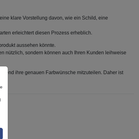
ine klare Vorstellung davon, wie ein Schild, eine
rten erleichtert diesen Prozess erheblich.
dprodukt aussehen könnte.
men nützlich, sondern können auch Ihren Kunden leihweise
ließend ihre genauen Farbwünsche mitzuteilen. Daher ist
re
l