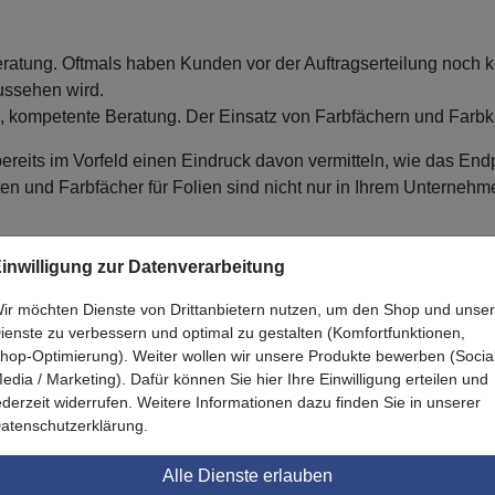
ratung. Oftmals haben Kunden vor der Auftragserteilung noch ke
aussehen wird.
e, kompetente Beratung. Der Einsatz von Farbfächern und Farbka
ereits im Vorfeld einen Eindruck davon vermitteln, wie das En
n und Farbfächer für Folien sind nicht nur in Ihrem Unterneh
hlen, die zu ihrer Corporate Identity passen, und Ihnen ansch
inwilligung zur Datenverarbeitung
n stets über entsprechende Farbfächer und Farbkarten verfügen.
ir möchten Dienste von Drittanbietern nutzen, um den Shop und unse
ienste zu verbessern und optimal zu gestalten (Komfortfunktionen,
hop-Optimierung). Weiter wollen wir unsere Produkte bewerben (Socia
edia / Marketing). Dafür können Sie hier Ihre Einwilligung erteilen und
ederzeit widerrufen. Weitere Informationen dazu finden Sie in unserer
Zuletzt angesehen
atenschutzerklärung.
Alle Dienste erlauben