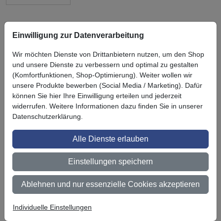
Einwilligung zur Datenverarbeitung
Wir möchten Dienste von Drittanbietern nutzen, um den Shop
Symbol
Vorteil
Ihre Vorteile bei uns
und unsere Dienste zu verbessern und optimal zu gestalten
(Komfortfunktionen, Shop-Optimierung). Weiter wollen wir
3M BestPartner Commercial Solutions
unsere Produkte bewerben (Social Media / Marketing). Dafür
können Sie hier Ihre Einwilligung erteilen und jederzeit
Preisschutz für unsere Kunden
widerrufen. Weitere Informationen dazu finden Sie in unserer
Datenschutzerklärung.
Persönliche Beratung und Betreuung
Keine Mindestbestellmenge
Alle Dienste erlauben
Ab 300 € Nettowarenwert versandkostenfrei (innerhalb
Einstellungen speichern
Deutschland)
Zertifiziert nach ISO 9001
Ablehnen und nur essenzielle Cookies akzeptieren
Qualifizierter Fachhändler
Individuelle Einstellungen