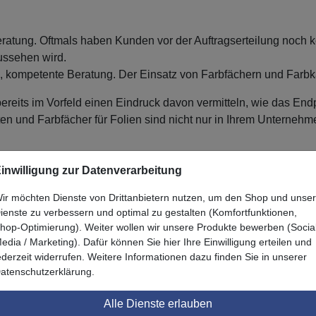
ratung. Oftmals haben Kunden vor der Auftragserteilung noch ke
aussehen wird.
e, kompetente Beratung. Der Einsatz von Farbfächern und Farbka
ereits im Vorfeld einen Eindruck davon vermitteln, wie das En
n und Farbfächer für Folien sind nicht nur in Ihrem Unterneh
hlen, die zu ihrer Corporate Identity passen, und Ihnen ansch
inwilligung zur Datenverarbeitung
n stets über entsprechende Farbfächer und Farbkarten verfügen.
ir möchten Dienste von Drittanbietern nutzen, um den Shop und unse
ienste zu verbessern und optimal zu gestalten (Komfortfunktionen,
hop-Optimierung). Weiter wollen wir unsere Produkte bewerben (Socia
edia / Marketing). Dafür können Sie hier Ihre Einwilligung erteilen und
ederzeit widerrufen. Weitere Informationen dazu finden Sie in unserer
Zuletzt angesehen
atenschutzerklärung.
Alle Dienste erlauben