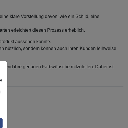
ine klare Vorstellung davon, wie ein Schild, eine
rten erleichtert diesen Prozess erheblich.
dprodukt aussehen könnte.
men nützlich, sondern können auch Ihren Kunden leihweise
ließend ihre genauen Farbwünsche mitzuteilen. Daher ist
re
l