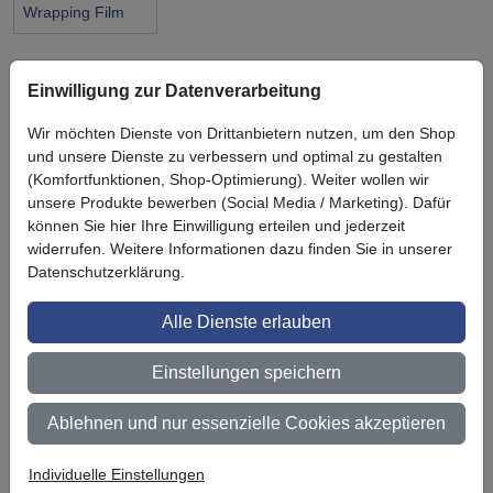
Wrapping Film
Einwilligung zur Datenverarbeitung
Wir möchten Dienste von Drittanbietern nutzen, um den Shop
Symbol
Vorteil
und unsere Dienste zu verbessern und optimal zu gestalten
Ihre Vorteile bei uns
(Komfortfunktionen, Shop-Optimierung). Weiter wollen wir
3M BestPartner Commercial Solutions
unsere Produkte bewerben (Social Media / Marketing). Dafür
können Sie hier Ihre Einwilligung erteilen und jederzeit
Preisschutz für unsere Kunden
widerrufen. Weitere Informationen dazu finden Sie in unserer
Datenschutzerklärung.
Persönliche Beratung und Betreuung
Alle Dienste erlauben
Keine Mindestbestellmenge
Ab 300 € Nettowarenwert versandkostenfrei (innerhalb
Einstellungen speichern
Deutschland)
Ablehnen und nur essenzielle Cookies akzeptieren
Zertifiziert nach ISO 9001
Individuelle Einstellungen
Qualifizierter Fachhändler