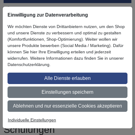
3M BestPartner Commercial Solutions
Einwilligung zur Datenverarbeitung
Preisschutz für unsere Kunden
Wir möchten Dienste von Drittanbietern nutzen, um den Shop
Persönliche Beratung und Betreuung
und unsere Dienste zu verbessern und optimal zu gestalten
(Komfortfunktionen, Shop-Optimierung). Weiter wollen wir
Keine Mindestbestellmenge
unsere Produkte bewerben (Social Media / Marketing). Dafür
können Sie hier Ihre Einwilligung erteilen und jederzeit
Ab 300 € Nettowarenwert versandkostenfrei (innerhalb
widerrufen. Weitere Informationen dazu finden Sie in unserer
Deutschland)
Datenschutzerklärung.
Zertifiziert nach ISO 9001
Alle Dienste erlauben
Qualifizierter Fachhändler
Einstellungen speichern
Lagerware wird bei Bestellung bis 14 Uhr noch am selben
Tag versendet (außer bei Zahlungsart Vorauskasse)
Ablehnen und nur essenzielle Cookies akzeptieren
Folieren lernen - Kurse und
Individuelle Einstellungen
Schulungen