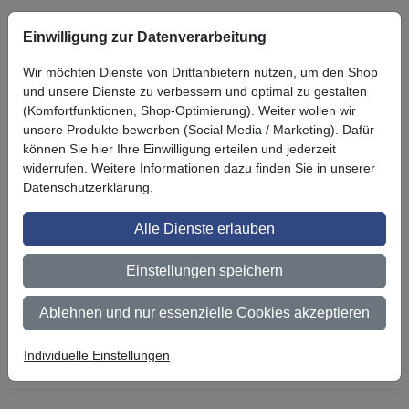
Einwilligung zur Datenverarbeitung
Symbol
Vorteil
Ihre Vorteile bei uns
Wir möchten Dienste von Drittanbietern nutzen, um den Shop
3M BestPartner Commercial Solutions
und unsere Dienste zu verbessern und optimal zu gestalten
(Komfortfunktionen, Shop-Optimierung). Weiter wollen wir
Preisschutz für unsere Kunden
unsere Produkte bewerben (Social Media / Marketing). Dafür
können Sie hier Ihre Einwilligung erteilen und jederzeit
Persönliche Beratung und Betreuung
widerrufen. Weitere Informationen dazu finden Sie in unserer
Datenschutzerklärung.
Keine Mindestbestellmenge
Alle Dienste erlauben
Ab 300 € Nettowarenwert versandkostenfrei (innerhalb
Deutschland)
Einstellungen speichern
Zertifiziert nach ISO 9001
Ablehnen und nur essenzielle Cookies akzeptieren
Qualifizierter Fachhändler
Lagerware wird bei Bestellung bis 14 Uhr noch am selben
Individuelle Einstellungen
Tag versendet (außer bei Zahlungsart Vorauskasse)