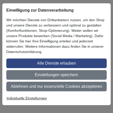
Einwilligung zur Datenverarbeitung
Symbol
Vorteil
Ihre Vorteile bei uns
Wir möchten Dienste von Drittanbietern nutzen, um den Shop
3M BestPartner Commercial Solutions
und unsere Dienste zu verbessern und optimal zu gestalten
(Komfortfunktionen, Shop-Optimierung). Weiter wollen wir
Preisschutz für unsere Kunden
unsere Produkte bewerben (Social Media / Marketing). Dafür
können Sie hier Ihre Einwilligung erteilen und jederzeit
Persönliche Beratung und Betreuung
widerrufen. Weitere Informationen dazu finden Sie in unserer
Datenschutzerklärung.
Keine Mindestbestellmenge
Alle Dienste erlauben
Ab 300 € Nettowarenwert versandkostenfrei (innerhalb
Deutschland)
Einstellungen speichern
Zertifiziert nach ISO 9001
Ablehnen und nur essenzielle Cookies akzeptieren
Qualifizierter Fachhändler
Lagerware wird bei Bestellung bis 14 Uhr noch am selben
Individuelle Einstellungen
Tag versendet (außer bei Zahlungsart Vorauskasse)