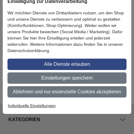
Einwilligung zur Datenverarbeitung
In unseren Kursen können Sie das richtige und profesionelle
Folieren lernen. Die zertifizierten 3M Trainer vermitteln Ihnen - in
Wir möchten Dienste von Drittanbietern nutzen, um den Shop
den Car Wrapping Schulungen, Scheibentönung Schulungen und
und unsere Dienste zu verbessern und optimal zu gestalten
Möbelfolierung Schulungen - theoretische und praktische
(Komfortfunktionen, Shop-Optimierung). Weiter wollen wir
Kenntnisse der Folienverklebung. Sie erhalten ein fundiertes
unsere Produkte bewerben (Social Media / Marketing). Dafür
Fachwissen und ein Teilnahmezertifikat. Nehmen Sie gleich
können Sie hier Ihre Einwilligung erteilen und jederzeit
Kontakt mit uns auf - wir beraten sie gerne.
widerrufen. Weitere Informationen dazu finden Sie in unserer
Datenschutzerklärung.
Sehr gerne organisieren wir auch Schulungen in Ihren
Räumlichkeiten. Sprechen Sie uns an und wir kümmern uns um
Alle Dienste erlauben
alles weitere.
Einstellungen speichern
Zu unseren Schulungsangeboten
Ablehnen und nur essenzielle Cookies akzeptieren
Individuelle Einstellungen
KATEGORIEN