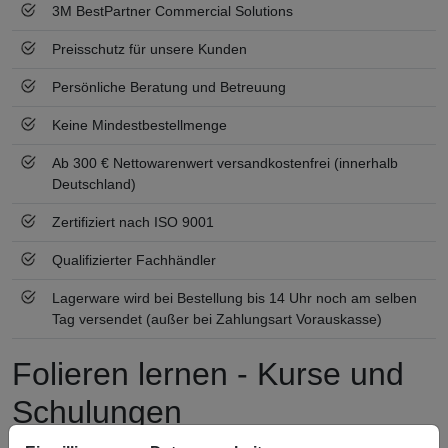
3M BestPartner Commercial Solutions
Preisschutz für unsere Kunden
Persönliche Beratung und Betreuung
Keine Mindestbestellmenge
Ab 300 € Nettowarenwert versandkostenfrei (innerhalb
Deutschland)
Zertifiziert nach ISO 9001
Qualifizierter Fachhändler
Lagerware wird bei Bestellung bis 14 Uhr noch am selben
Tag versendet (außer bei Zahlungsart Vorauskasse)
Folieren lernen - Kurse und
Schulungen