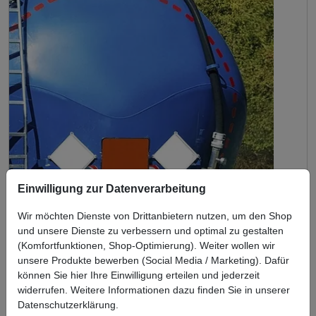
Einwilligung zur Datenverarbeitung
Wir möchten Dienste von Drittanbietern nutzen, um den Shop
und unsere Dienste zu verbessern und optimal zu gestalten
(Komfortfunktionen, Shop-Optimierung). Weiter wollen wir
unsere Produkte bewerben (Social Media / Marketing). Dafür
Test
Orafol Oralite VC104+ Tanker Sticker Rear Kit
können Sie hier Ihre Einwilligung erteilen und jederzeit
widerrufen. Weitere Informationen dazu finden Sie in unserer
Für Preisanzeige bitte
einloggen
Datenschutzerklärung.