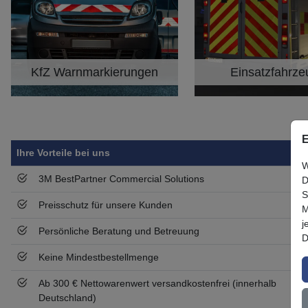
KfZ Warnmarkierungen
Einsatzfahrz
Kategorie
Kategorie
E
Symbol
Vorteil
Ihre Vorteile bei uns
W
3M BestPartner Commercial Solutions
D
S
Preisschutz für unsere Kunden
M
j
Persönliche Beratung und Betreuung
D
Keine Mindestbestellmenge
Ab 300 € Nettowarenwert versandkostenfrei (innerhalb
Deutschland)