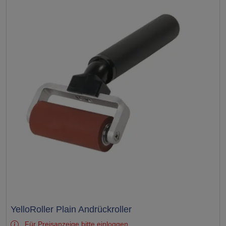
Test
YelloRoller Plain Andrückroller
Für Preisanzeige bitte
einloggen