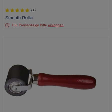
(1)
Test
Smooth Roller
Für Preisanzeige bitte
einloggen