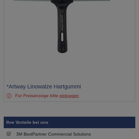
Test
*Artway Linowalze Hartgummi
Für Preisanzeige bitte
einloggen
Symbol
Vorteil
Ihre Vorteile bei uns
3M BestPartner Commercial Solutions