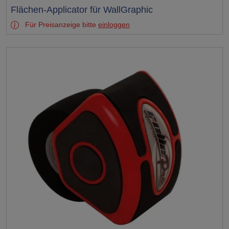
Test
Flächen-Applicator für WallGraphic
Für Preisanzeige bitte
einloggen