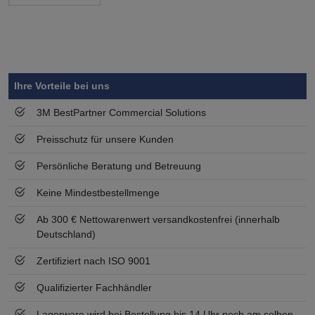
Symbol
Vorteil
Ihre Vorteile bei uns
3M BestPartner Commercial Solutions
Preisschutz für unsere Kunden
Persönliche Beratung und Betreuung
Keine Mindestbestellmenge
Ab 300 € Nettowarenwert versandkostenfrei (innerhalb
Deutschland)
Zertifiziert nach ISO 9001
Qualifizierter Fachhändler
Lagerware wird bei Bestellung bis 14 Uhr noch am selben