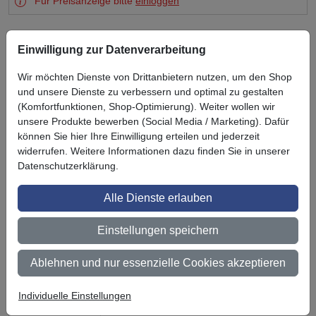
Für Preisanzeige bitte
einloggen
Einwilligung zur Datenverarbeitung
Wir möchten Dienste von Drittanbietern nutzen, um den Shop
und unsere Dienste zu verbessern und optimal zu gestalten
Zuletzt angesehen
(Komfortfunktionen, Shop-Optimierung). Weiter wollen wir
unsere Produkte bewerben (Social Media / Marketing). Dafür
können Sie hier Ihre Einwilligung erteilen und jederzeit
widerrufen. Weitere Informationen dazu finden Sie in unserer
Datenschutzerklärung.
Alle Dienste erlauben
Einstellungen speichern
**3M Diamont
Grade 957
Ablehnen und nur essenzielle Cookies akzeptieren
Konturmarkierun
g
(Planenaufbaute
Individuelle Einstellungen
n)