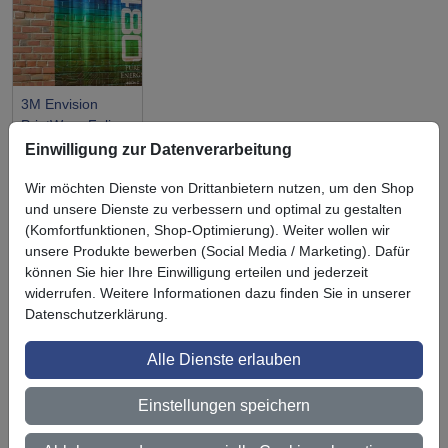
3M Envision
PrintWrap Folie
SV480mC
Einwilligung zur Datenverarbeitung
Wir möchten Dienste von Drittanbietern nutzen, um den Shop
und unsere Dienste zu verbessern und optimal zu gestalten
(Komfortfunktionen, Shop-Optimierung). Weiter wollen wir
unsere Produkte bewerben (Social Media / Marketing). Dafür
Symbol
Vorteil
können Sie hier Ihre Einwilligung erteilen und jederzeit
Ihre Vorteile bei uns
widerrufen. Weitere Informationen dazu finden Sie in unserer
Datenschutzerklärung.
3M BestPartner Commercial Solutions
Preisschutz für unsere Kunden
Alle Dienste erlauben
Persönliche Beratung und Betreuung
Einstellungen speichern
Keine Mindestbestellmenge