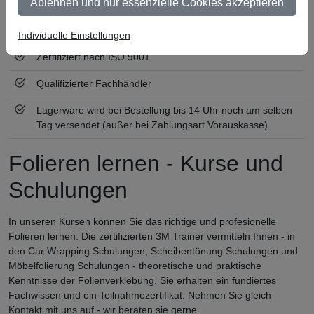
Ablehnen und nur essenzielle Cookies akzeptieren
Ab 300 € Nettowarenwert versandkostenfrei (innerhalb
Deutschland)
Individuelle Einstellungen
Zertifiziert nach ISO 9001
Qualifizierter Fachhändler
Lagerware wird bei Bestellung bis 14 Uhr noch am selben
Tag versendet (außer bei Zahlungsart Vorauskasse)
Folieren lernen - Kurse und
Schulungen
In unseren Kursen können Sie das richtige und profesionelle
Folieren lernen. Die zertifizierten 3M Trainer vermitteln Ihnen - in
den Car Wrapping Schulungen, Scheibentönung Schulungen und
Möbelfolierung Schulungen - theoretische und praktische
Kenntnisse der Folienverklebung. Sie erhalten ein fundiertes
Fachwissen und ein Teilnahmezertifikat. Nehmen Sie gleich
Kontakt mit uns auf - wir beraten sie gerne.