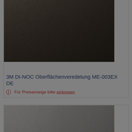
Test
3M DI-NOC Oberflächenveredelung ME-003EX
DE
Für Preisanzeige bitte
einloggen