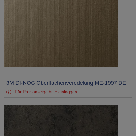
Test
3M DI-NOC Oberflächenveredelung ME-1997 DE
Für Preisanzeige bitte
einloggen