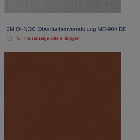
Test
3M DI-NOC Oberflächenveredelung ME-904 DE
Für Preisanzeige bitte
einloggen