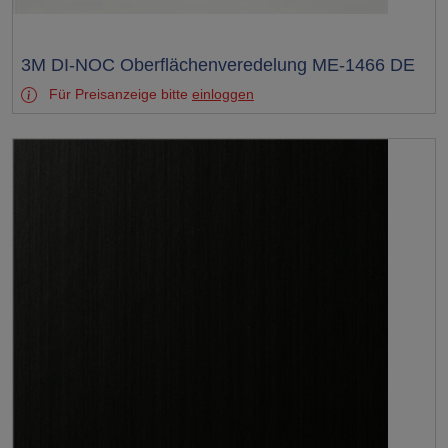
Test
3M DI-NOC Oberflächenveredelung ME-1466 DE
Für Preisanzeige bitte
einloggen