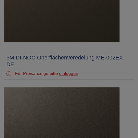
Test
3M DI-NOC Oberflächenveredelung ME-002EX
DE
Für Preisanzeige bitte
einloggen