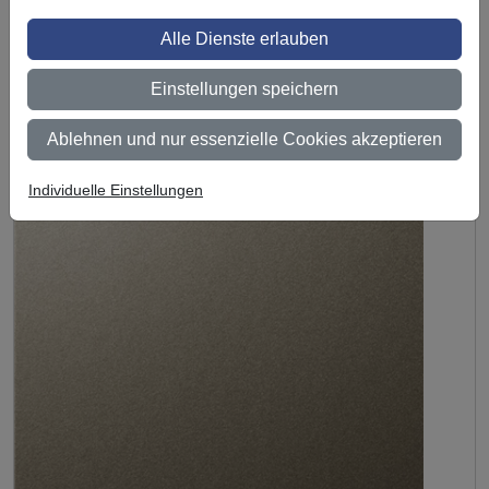
Alle Dienste erlauben
Test
3M DI-NOC Oberflächenveredelung VM-1692
Einstellungen speichern
Für Preisanzeige bitte
einloggen
Ablehnen und nur essenzielle Cookies akzeptieren
Individuelle Einstellungen