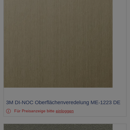
Test
3M DI-NOC Oberflächenveredelung ME-1223 DE
Für Preisanzeige bitte
einloggen