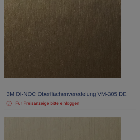
Test
3M DI-NOC Oberflächenveredelung VM-305 DE
Für Preisanzeige bitte
einloggen