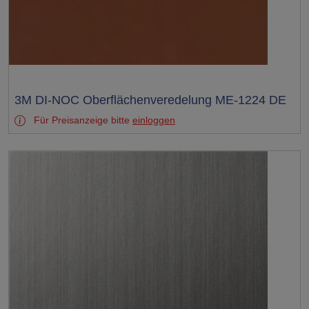
Test
3M DI-NOC Oberflächenveredelung ME-1224 DE
Für Preisanzeige bitte
einloggen