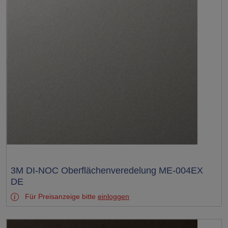
Test
3M DI-NOC Oberflächenveredelung ME-004EX
DE
Für Preisanzeige bitte
einloggen