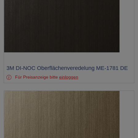
Test
3M DI-NOC Oberflächenveredelung ME-1781 DE
Für Preisanzeige bitte
einloggen