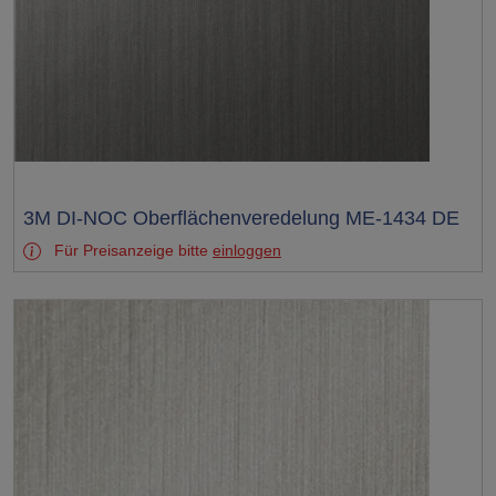
Test
3M DI-NOC Oberflächenveredelung ME-1434 DE
Für Preisanzeige bitte
einloggen