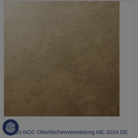
Test
3M DI-NOC Oberflächenveredelung ME-2024 DE