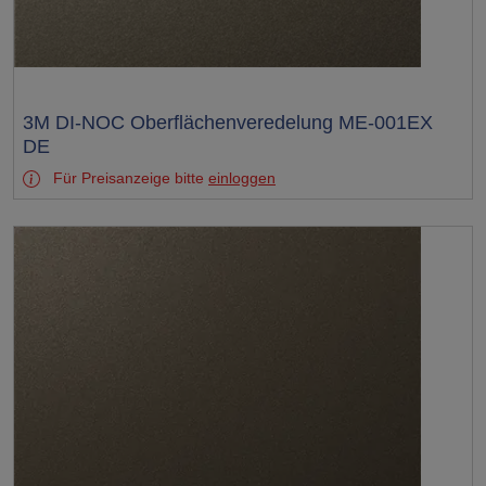
Test
3M DI-NOC Oberflächenveredelung ME-001EX
DE
Für Preisanzeige bitte
einloggen