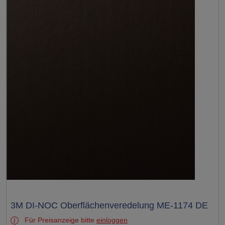
Test
3M DI-NOC Oberflächenveredelung ME-1174 DE
Für Preisanzeige bitte
einloggen