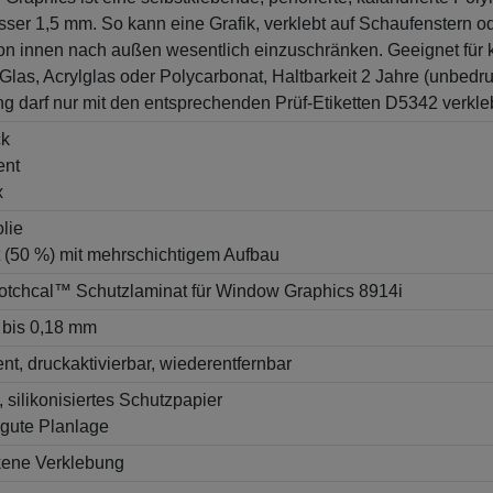
ser 1,5 mm. So kann eine Grafik, verklebt auf Schaufenstern 
on innen nach außen wesentlich einzuschränken. Geeignet für
as, Acrylglas oder Polycarbonat, Haltbarkeit 2 Jahre (unbedruc
tung darf nur mit den entsprechenden Prüf-Etiketten D5342 verkl
ck
ent
x
lie
rt (50 %) mit mehrschichtigem Aufbau
tchcal™ Schutzlaminat für Window Graphics 8914i
 bis 0,18 mm
nt, druckaktivierbar, wiederentfernbar
, silikonisiertes Schutzpapier
 gute Planlage
kene Verklebung