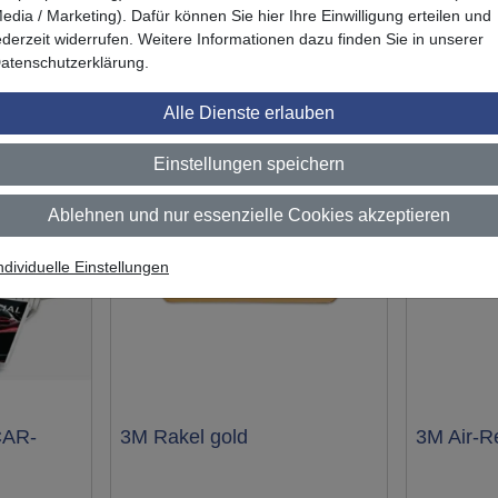
edia / Marketing). Dafür können Sie hier Ihre Einwilligung erteilen und
ederzeit widerrufen. Weitere Informationen dazu finden Sie in unserer
Das könnte Sie auch interessieren
atenschutzerklärung.
Alle Dienste erlauben
Einstellungen speichern
Ablehnen und nur essenzielle Cookies akzeptieren
ndividuelle Einstellungen
CAR-
Test
3M Rakel gold
Test
3M Air-R