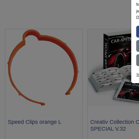
M
j
D
I
Test
Speed Clips orange L
Test
Creativ Collection 
SPECIAL V.32