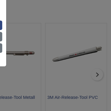
elease-Tool Metall
Test
3M Air-Release-Tool PVC