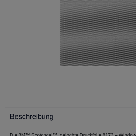
Beschreibung
Die 3M™ Scotchcal™ gelochte Druckfolie 8173 – Window Gra