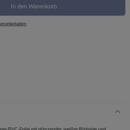
In den Warenkorb
herunterladen
mer-PVC-Folie mit glänzender, weißer Bildseite und