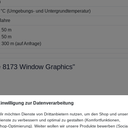
m
 °C (Umgebungs- und Untergrundtemperatur)
 Jahre
x 50 m
x 50 m
 300 m (auf Anfrage)
ie 8173 Window Graphics"
inwilligung zur Datenverarbeitung
ir möchten Dienste von Drittanbietern nutzen, um den Shop und unse
ienste zu verbessern und optimal zu gestalten (Komfortfunktionen,
hop-Optimierung). Weiter wollen wir unsere Produkte bewerben (Socia