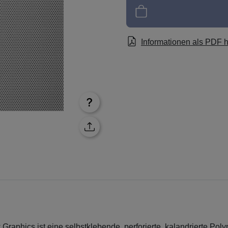
Informationen als PDF 
phics ist eine selbstklebende, perforierte, kalandrierte Poly