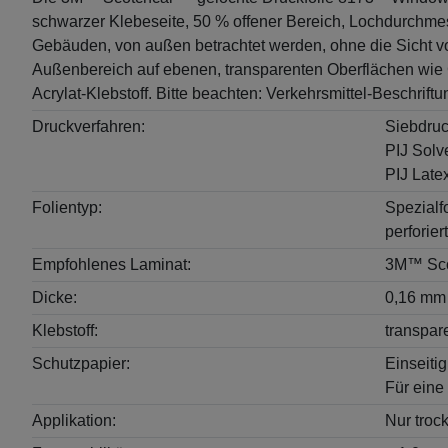
schwarzer Klebeseite, 50 % offener Bereich, Lochdurchmes
Gebäuden, von außen betrachtet werden, ohne die Sicht v
Außenbereich auf ebenen, transparenten Oberflächen wie Gl
Acrylat-Klebstoff. Bitte beachten: Verkehrsmittel-Beschrif
Druckverfahren:
Siebdru
PIJ Solv
PIJ Late
Folientyp:
Spezialfo
perforie
Empfohlenes Laminat:
3M™ Sco
Dicke:
0,16 mm
Klebstoff:
transpare
Schutzpapier:
Einseitig
Für eine
Applikation:
Nur troc