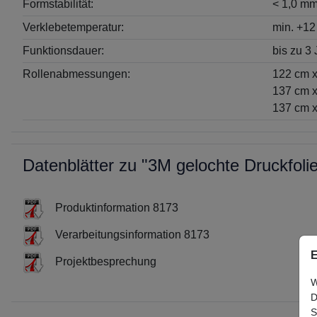
Formstabilität:
< 1,0 m
Verklebetemperatur:
min. +12
Funktionsdauer:
bis zu 3
Rollenabmessungen:
122 cm 
137 cm 
137 cm x
Datenblätter zu "3M gelochte Druckfol
Produktinformation 8173
Verarbeitungsinformation 8173
E
Projektbesprechung
W
D
S