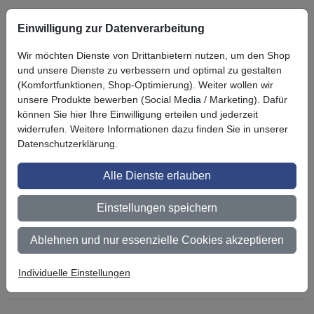
Einwilligung zur Datenverarbeitung
Symbol
Vorteil
Ihre Vorteile bei uns
Wir möchten Dienste von Drittanbietern nutzen, um den Shop
3M BestPartner Commercial Solutions
und unsere Dienste zu verbessern und optimal zu gestalten
(Komfortfunktionen, Shop-Optimierung). Weiter wollen wir
Preisschutz für unsere Kunden
unsere Produkte bewerben (Social Media / Marketing). Dafür
können Sie hier Ihre Einwilligung erteilen und jederzeit
Persönliche Beratung und Betreuung
widerrufen. Weitere Informationen dazu finden Sie in unserer
Datenschutzerklärung.
Keine Mindestbestellmenge
Alle Dienste erlauben
Ab 300 € Nettowarenwert versandkostenfrei (innerhalb
Deutschland)
Einstellungen speichern
Zertifiziert nach ISO 9001
Ablehnen und nur essenzielle Cookies akzeptieren
Qualifizierter Fachhändler
Lagerware wird bei Bestellung bis 14 Uhr noch am selben
Individuelle Einstellungen
Tag versendet (außer bei Zahlungsart Vorauskasse)