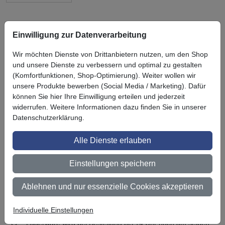
Einwilligung zur Datenverarbeitung
Wir möchten Dienste von Drittanbietern nutzen, um den Shop
Symbol
Vorteil
Ihre Vorteile bei uns
und unsere Dienste zu verbessern und optimal zu gestalten
(Komfortfunktionen, Shop-Optimierung). Weiter wollen wir
3M BestPartner Commercial Solutions
unsere Produkte bewerben (Social Media / Marketing). Dafür
können Sie hier Ihre Einwilligung erteilen und jederzeit
Preisschutz für unsere Kunden
widerrufen. Weitere Informationen dazu finden Sie in unserer
Persönliche Beratung und Betreuung
Datenschutzerklärung.
Keine Mindestbestellmenge
Alle Dienste erlauben
Ab 300 € Nettowarenwert versandkostenfrei (innerhalb
Einstellungen speichern
Deutschland)
Zertifiziert nach ISO 9001
Ablehnen und nur essenzielle Cookies akzeptieren
Qualifizierter Fachhändler
Individuelle Einstellungen
Lagerware wird bei Bestellung bis 14 Uhr noch am selben