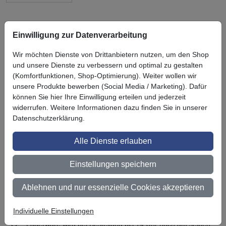
Einwilligung zur Datenverarbeitung
Wir möchten Dienste von Drittanbietern nutzen, um den Shop
Symbol
Vorteil
Ihre Vorteile bei uns
und unsere Dienste zu verbessern und optimal zu gestalten
(Komfortfunktionen, Shop-Optimierung). Weiter wollen wir
3M BestPartner Commercial Solutions
unsere Produkte bewerben (Social Media / Marketing). Dafür
können Sie hier Ihre Einwilligung erteilen und jederzeit
Preisschutz für unsere Kunden
widerrufen. Weitere Informationen dazu finden Sie in unserer
Persönliche Beratung und Betreuung
Datenschutzerklärung.
Keine Mindestbestellmenge
Alle Dienste erlauben
Ab 300 € Nettowarenwert versandkostenfrei (innerhalb
Einstellungen speichern
Deutschland)
Zertifiziert nach ISO 9001
Ablehnen und nur essenzielle Cookies akzeptieren
Qualifizierter Fachhändler
Individuelle Einstellungen
Lagerware wird bei Bestellung bis 14 Uhr noch am selben